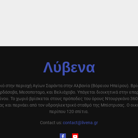
Λύβενα
ιό στην περιοχή Αγίων Σαράντα στην Αλβανία (Βόρειου Ηπείρου). Βρ
ρδάσοβα, Μεσοποταμο, και Βελιάχοβο. Υπάγεται διοικητικά στην επ
ίνου. Το χωριό βρίσκεται στους πρόποδες του όρους Ντουργκάνο 360
ς και περνάει από τον υδροηλεκτρικό σταθμό της Μπίστρισας. Ο οικ
περίπου 120 σπίτια.
Contact us:
contact@livena.gr