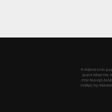
Η Λύβενα είναι χωρ
χωριά Αβαρίτσα, Α
στην περιοχή Δελβ
στάθμη της θάλασσα