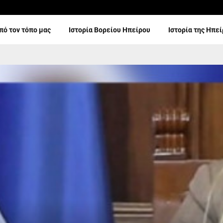
πό τον τόπο μας
Ιστορία Βορείου Ηπείρου
Ιστορία της Ηπε