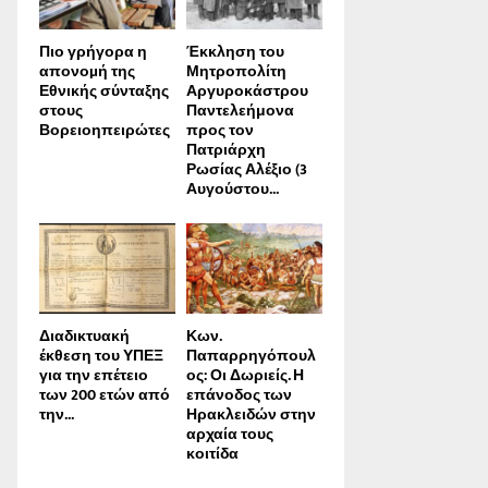
Πιο γρήγορα η
Έκκληση του
απονοµή της
Μητροπολίτη
Εθνικής σύνταξης
Αργυροκάστρου
στους
Παντελεήμονα
Βορειοηπειρώτες
προς τον
Πατριάρχη
Ρωσίας Αλέξιο (3
Αυγούστου...
Διαδικτυακή
Κων.
έκθεση του ΥΠΕΞ
Παπαρρηγόπουλ
για την επέτειο
ος: Οι Δωριείς. Η
των 200 ετών από
επάνοδος των
την...
Ηρακλειδών στην
αρχαία τους
κοιτίδα