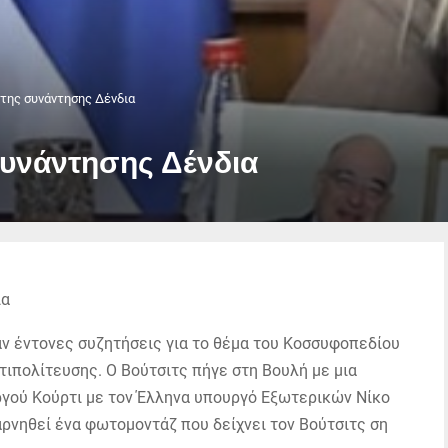
της συνάντησης Δένδια
συνάντησης Δένδια
αν έντονες συζητήσεις για το θέμα του Κοσσυφοπεδίου
τιπολίτευσης. Ο Βούτσιτς πήγε στη Βουλή με μια
ού Κούρτι με τον Έλληνα υπουργό Εξωτερικών Νίκο
αρνηθεί ένα φωτομοντάζ που δείχνει τον Βούτσιτς ση