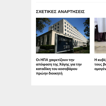
ΣΧΕΤΙΚΈΣ ΑΝΑΡΤΉΣΕΙΣ
Οι ΗΠΑ χαιρετίζουν την
Η κυβέ
απόφαση της Χάγης για την
τους β
καταδίκη του κοσοβάρου
ομογέν
πρώην διοικητή