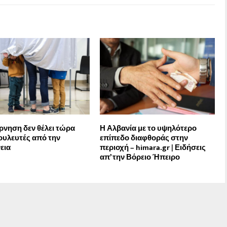
ρνηση δεν θέλει τώρα
Η Αλβανία με το υψηλότερο
ουλευτές από την
επίπεδο διαφθοράς στην
εια
περιοχή – himara.gr | Ειδήσεις
απ’ την Βόρειο Ήπειρο