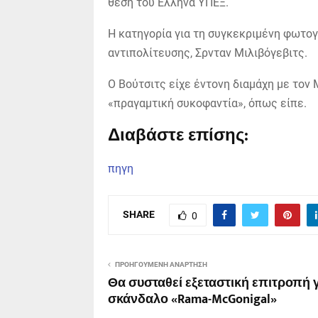
θέση του Έλληνα ΥΠΕΞ.
Η κατηγορία για τη συγκεκριμένη φωτο
αντιπολίτευσης, Σρνταν Μιλιβόγεβιτς.
Ο Βούτσιτς είχε έντονη διαμάχη με τον
«πραγαμτική συκοφαντία», όπως είπε.
Διαβάστε επίσης:
πηγη
SHARE
0
ΠΡΟΗΓΟΎΜΕΝΗ ΑΝΆΡΤΗΣΗ
Θα συσταθεί εξεταστική επιτροπή γ
σκάνδαλο «Rama-McGonigal»