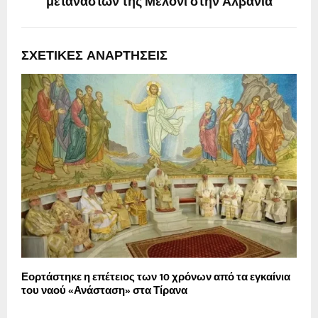
μεταναστών της Μελόνι στην Αλβανία
ΣΧΕΤΙΚΈΣ ΑΝΑΡΤΉΣΕΙΣ
Εορτάστηκε η επέτειος των 10 χρόνων από τα εγκαίνια
«
του ναού «Ανάσταση» στα Τίρανα
υ