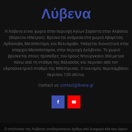
Λύβενα
Η Λύβενα είναι χωριό στην περιοχή Αγίων Σαράντα στην Αλβανία
(Βόρειου Ηπείρου). Βρίσκεται ανάμεσα στα χωριά Αβαρίτσα,
Αρδάσοβα, Μεσοποταμο, και Βελιάχοβο. Υπάγεται διοικητικά στην
επαρχία Μεσοποταμου, στην περιοχή Δελβίνου. Το χωριό
βρίσκεται στους πρόποδες του όρους Ντουργκάνο 360 μέτρα
πάνω από τη στάθμη της θάλασσας και περνάει από τον
υδροηλεκτρικό σταθμό της Μπίστρισας. Ο οικισμός περιλαμβάνει
περίπου 120 σπίτια.
Contact us:
contact@livena.gr
Ο ιστότοπος της Λύβενας αναδημοσιεύει άρθρα από διαφορά site που έχουν