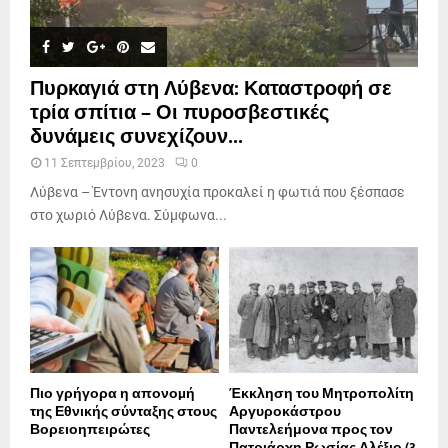
Πυρκαγιά στη Λύβενα: Καταστροφή σε
τρία σπίτια – Οι πυροσβεστικές
δυνάμεις συνεχίζουν...
11 Σεπτεμβρίου, 2023
0
Λύβενα – Έντονη ανησυχία προκαλεί η φωτιά που ξέσπασε
στο χωριό Λύβενα. Σύμφωνα...
Πιο γρήγορα η απονοµή
Έκκληση του Μητροπολίτη
της Εθνικής σύνταξης στους
Αργυροκάστρου
Βορειοηπειρώτες
Παντελεήμονα προς τον
Πατριάρχη Ρωσίας Αλέξιο (3