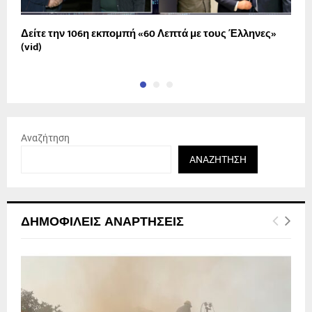
Δείτε την 106η εκπομπή «60 Λεπτά με τους Έλληνες»
Α
(vid)
Αναζήτηση
ΑΝΑΖΉΤΗΣΗ
ΔΗΜΟΦΙΛΕΊΣ ΑΝΑΡΤΉΣΕΙΣ