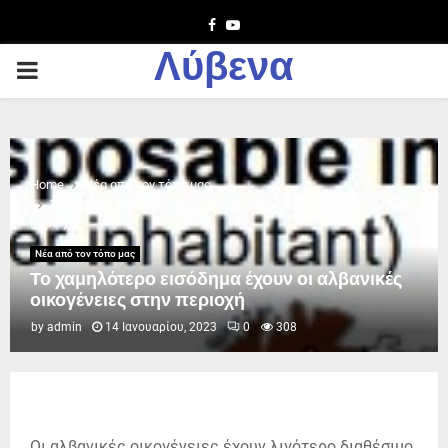
Facebook
Youtube
Λύβενα
PRIMARY
MENU
Home
Νέα από τον τόπο μας
Το χαμηλότερο εισόδημα έχουν οι αλβανικές οικογένειες στην
περιοχή
Νέα από τον τόπο μας
Το χαμηλότερο εισόδημα έχουν οι αλβανικές
οικογένειες στην περιοχή
by
admin
14 Ιανουαρίου, 2023
0
308
Οι αλβανικές οικογένειες έχουν λιγότερο διαθέσιμο