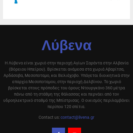
Λύβενα
Η Λύβενα είναι χωριό στην περιοχή Αγίων Σαράντα στην Αλβανία
(Βόρειου Ηπείρου). Βρίσκεται ανάμεσα στα χωριά Αβαρίτσα,
Αρδάσοβα, Μεσοποταμο, και Βελιάχοβο. Υπάγεται διοικητικά στην
επαρχία Μεσοποταμου, στην περιοχή Δελβίνου. Το χωριό
βρίσκεται στους πρόποδες του όρους Ντουργκάνο 360 μέτρα
πάνω από τη στάθμη της θάλασσας και περνάει από τον
υδροηλεκτρικό σταθμό της Μπίστρισας. Ο οικισμός περιλαμβάνει
περίπου 120 σπίτια.
Contact us:
contact@livena.gr