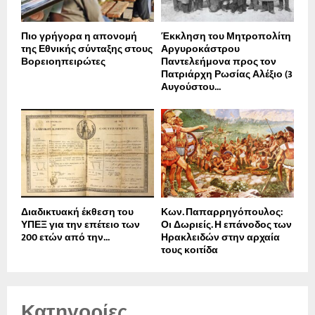
Πιο γρήγορα η απονοµή
Έκκληση του Μητροπολίτη
της Εθνικής σύνταξης στους
Αργυροκάστρου
Βορειοηπειρώτες
Παντελεήμονα προς τον
Πατριάρχη Ρωσίας Αλέξιο (3
Αυγούστου...
Διαδικτυακή έκθεση του
Κων. Παπαρρηγόπουλος:
ΥΠΕΞ για την επέτειο των
Οι Δωριείς. Η επάνοδος των
200 ετών από την...
Ηρακλειδών στην αρχαία
τους κοιτίδα
Κατηγορίες