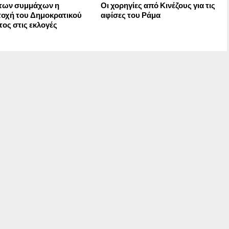
των συμμάχων η
Οι χορηγίες από Κινέζους για τις
οχή του Δημοκρατικού
αφίσες του Ράμα
ος στις εκλογές