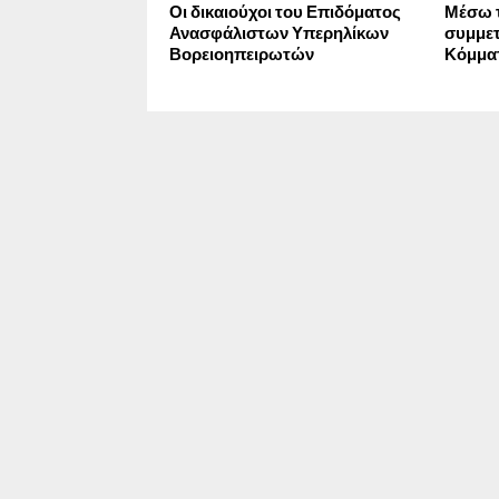
Οι δικαιούχοι του Επιδόματος
Μέσω 
Ανασφάλιστων Υπερηλίκων
συμμετ
Βορειοηπειρωτών
Κόμματ