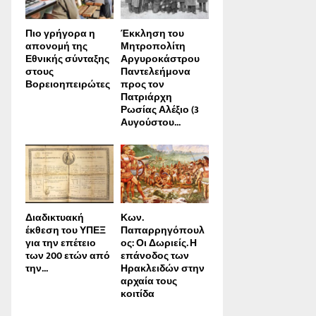
Πιο γρήγορα η
Έκκληση του
απονοµή της
Μητροπολίτη
Εθνικής σύνταξης
Αργυροκάστρου
στους
Παντελεήμονα
Βορειοηπειρώτες
προς τον
Πατριάρχη
Ρωσίας Αλέξιο (3
Αυγούστου...
Διαδικτυακή
Κων.
έκθεση του ΥΠΕΞ
Παπαρρηγόπουλ
για την επέτειο
ος: Οι Δωριείς. Η
των 200 ετών από
επάνοδος των
την...
Ηρακλειδών στην
αρχαία τους
κοιτίδα