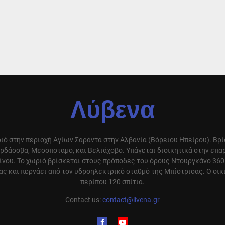
Λύβενα
ιό στην περιοχή Αγίων Σαράντα στην Αλβανία (Βόρειου Ηπείρου). Βρ
ρδάσοβα, Μεσοποταμο, και Βελιάχοβο. Υπάγεται διοικητικά στην επ
ίνου. Το χωριό βρίσκεται στους πρόποδες του όρους Ντουργκάνο 360
ς και περνάει από τον υδροηλεκτρικό σταθμό της Μπίστρισας. Ο οικ
περίπου 120 σπίτια.
Contact us:
contact@livena.gr