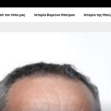
πό τον τόπο μας
Ιστορία Βορείου Ηπείρου
Ιστορία της Ηπε