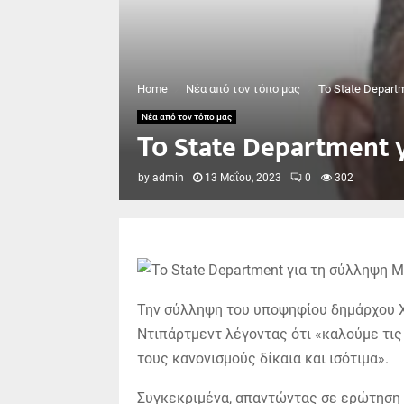
Home
Νέα από τον τόπο μας
Το State Depart
Νέα από τον τόπο μας
Το State Department
by
admin
13 Μαΐου, 2023
0
302
Την σύλληψη του υποψηφίου δημάρχου Χι
Ντιπάρτμεντ λέγοντας ότι «καλούμε τις
τους κανονισμούς δίκαια και ισότιμα».
Συγκεκριμένα, απαντώντας σε ερώτηση 