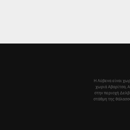
Η Λύβενα είναι χωρ
χωριά Αβαρίτσα, Α
στην περιοχή Δελβ
στάθμη της θάλασσα