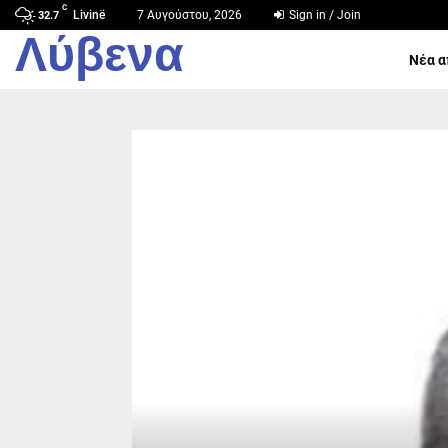
C
Livinë
7 Αυγούστου, 2026
Sign in / Join
32.7
Λύβενα
Νέα α