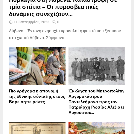
τρία σπίτια – Οι πυροσβεστικές
δυνάμεις συνεχίζουν...
11 Σεπτεμβρίου, 2023
0
Λύβενα – Έντονη ανησυχία προκαλεί η φωτιά που ξέσπασε
στο χωριό Λύβενα. Σύμφωνα...
Πιο γρήγορα η απονοµή
Έκκληση του Μητροπολίτη
της Εθνικής σύνταξης στους
Αργυροκάστρου
Βορειοηπειρώτες
Παντελεήμονα προς τον
Πατριάρχη Ρωσίας Αλέξιο (3
Αυγούστου...