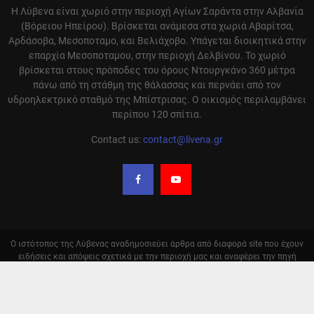
Η Λύβενα είναι χωριό στην περιοχή Αγίων Σαράντα στην Αλβανία
(Βόρειου Ηπείρου). Βρίσκεται ανάμεσα στα χωριά Αβαρίτσα,
Αρδάσοβα, Μεσοποταμο, και Βελιάχοβο. Υπάγεται διοικητικά στην
επαρχία Μεσοποταμου, στην περιοχή Δελβίνου. Το χωριό
βρίσκεται στους πρόποδες του όρους Ντουργκάνο 360 μέτρα
πάνω από τη στάθμη της θάλασσας και περνάει από τον
υδροηλεκτρικό σταθμό της Μπίστρισας. Ο οικισμός περιλαμβάνει
περίπου 120 σπίτια.
Contact us:
contact@livena.gr
Ο ιστότοπος της Λύβενας αναδημοσιεύει άρθρα από διαφορά site που έχουν
ειδήσεις και απόψεις σχετικά με την περιοχή μας και αναφέρει την πηγή
αυτόν. Σε καμία περίπτωση δεν υιοθετούμε τις απόψεις αυτόν. Οι
αναδημοσιεύσεις γίνονται με αυτόματο τρόπο και δεν ελέγχονται από την
ομάδα μας. Η ευθύνη των γραφομένων μένει πάντα στον συντάκτη του κάθε
άρθρου.