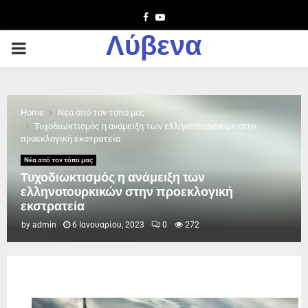
Facebook
Youtube
Λύβενα
PRIMARY
MENU
Home
Νέα από τον τόπο μας
Τυχοδιωκτισμός η ανάμειξη των ελληνοτουρκικών στην
προεκλογική εκστρατεία
Νέα από τον τόπο μας
Τυχοδιωκτισμός η ανάμειξη των
ελληνοτουρκικών στην προεκλογική
εκστρατεία
by
admin
6 Ιανουαρίου, 2023
0
272