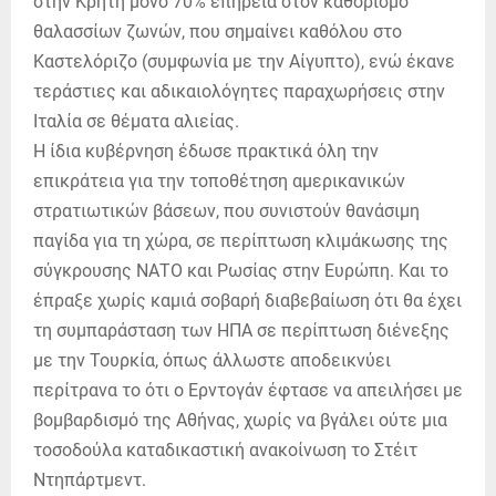
στην Κρήτη μόνο 70% επήρεια στον καθορισμό
θαλασσίων ζωνών, που σημαίνει καθόλου στο
Καστελόριζο (συμφωνία με την Αίγυπτο), ενώ έκανε
τεράστιες και αδικαιολόγητες παραχωρήσεις στην
Ιταλία σε θέματα αλιείας.
Η ίδια κυβέρνηση έδωσε πρακτικά όλη την
επικράτεια για την τοποθέτηση αμερικανικών
στρατιωτικών βάσεων, που συνιστούν θανάσιμη
παγίδα για τη χώρα, σε περίπτωση κλιμάκωσης της
σύγκρουσης ΝΑΤΟ και Ρωσίας στην Ευρώπη. Και το
έπραξε χωρίς καμιά σοβαρή διαβεβαίωση ότι θα έχει
τη συμπαράσταση των ΗΠΑ σε περίπτωση διένεξης
με την Τουρκία, όπως άλλωστε αποδεικνύει
περίτρανα το ότι ο Ερντογάν έφτασε να απειλήσει με
βομβαρδισμό της Αθήνας, χωρίς να βγάλει ούτε μια
τοσοδούλα καταδικαστική ανακοίνωση το Στέιτ
Ντηπάρτμεντ.