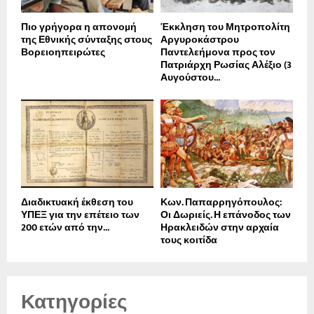
Πιο γρήγορα η απονοµή
Έκκληση του Μητροπολίτη
της Εθνικής σύνταξης στους
Αργυροκάστρου
Βορειοηπειρώτες
Παντελεήμονα προς τον
Πατριάρχη Ρωσίας Αλέξιο (3
Αυγούστου...
Διαδικτυακή έκθεση του
Κων. Παπαρρηγόπουλος:
ΥΠΕΞ για την επέτειο των
Οι Δωριείς. Η επάνοδος των
200 ετών από την...
Ηρακλειδών στην αρχαία
τους κοιτίδα
Κατηγορίες