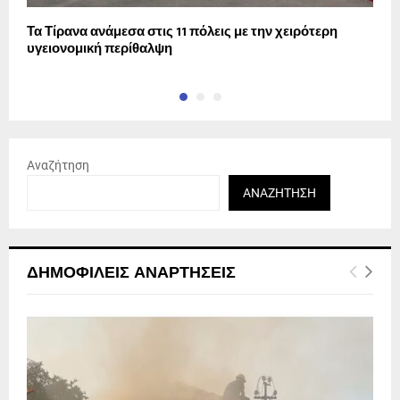
Τα Τίρανα ανάμεσα στις 11 πόλεις με την χειρότερη
Ε
υγειονομική περίθαλψη
μ
Αναζήτηση
ΑΝΑΖΉΤΗΣΗ
ΔΗΜΟΦΙΛΕΊΣ ΑΝΑΡΤΉΣΕΙΣ