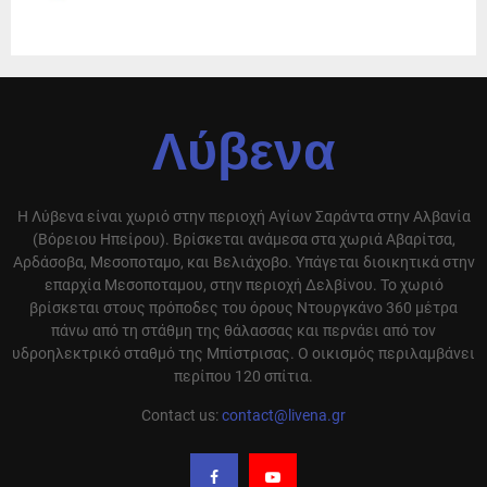
Λύβενα
Η Λύβενα είναι χωριό στην περιοχή Αγίων Σαράντα στην Αλβανία
(Βόρειου Ηπείρου). Βρίσκεται ανάμεσα στα χωριά Αβαρίτσα,
Αρδάσοβα, Μεσοποταμο, και Βελιάχοβο. Υπάγεται διοικητικά στην
επαρχία Μεσοποταμου, στην περιοχή Δελβίνου. Το χωριό
βρίσκεται στους πρόποδες του όρους Ντουργκάνο 360 μέτρα
πάνω από τη στάθμη της θάλασσας και περνάει από τον
υδροηλεκτρικό σταθμό της Μπίστρισας. Ο οικισμός περιλαμβάνει
περίπου 120 σπίτια.
Contact us:
contact@livena.gr