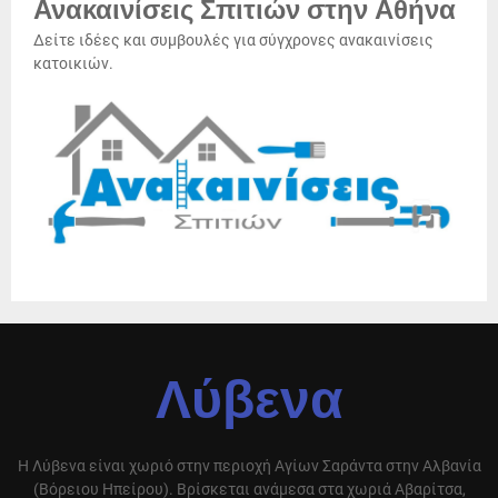
Ανακαινίσεις Σπιτιών στην Αθήνα
Δείτε ιδέες και συμβουλές για σύγχρονες ανακαινίσεις
κατοικιών.
Λύβενα
Η Λύβενα είναι χωριό στην περιοχή Αγίων Σαράντα στην Αλβανία
(Βόρειου Ηπείρου). Βρίσκεται ανάμεσα στα χωριά Αβαρίτσα,