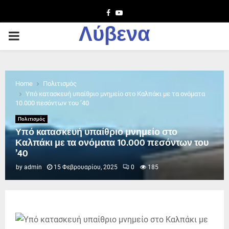
Facebook
Youtube
Λύβενα
PRIMARY
MENU
Home
Πολιτισμός
Υπό κατασκευή υπαίθριο μνημείο στο Καλπάκι με τα ονόματα
10.000 πεσόντων του ’40
Πολιτισμός
Υπό κατασκευή υπαίθριο μνημείο στο
Καλπάκι με τα ονόματα 10.000 πεσόντων του
’40
by
admin
15 Φεβρουαρίου, 2025
0
185