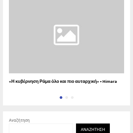
«Η κυβέρνηση Ράμα όλο και πιο αυταρχική» • Himara
Η
Αναζήτηση
ΑΝΑΖΉΤΗΣΗ