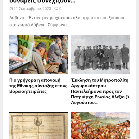
δυνάμεις συνεχίζουν...
11 Σεπτεμβρίου, 2023
0
Λύβενα – Έντονη ανησυχία προκαλεί η φωτιά που ξέσπασε
στο χωριό Λύβενα. Σύμφωνα...
Πιο γρήγορα η απονοµή
Έκκληση του Μητροπολίτη
της Εθνικής σύνταξης στους
Αργυροκάστρου
Βορειοηπειρώτες
Παντελεήμονα προς τον
Πατριάρχη Ρωσίας Αλέξιο (3
Αυγούστου...