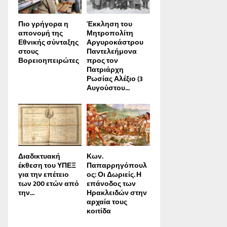
Πιο γρήγορα η
Έκκληση του
απονοµή της
Μητροπολίτη
Εθνικής σύνταξης
Αργυροκάστρου
στους
Παντελεήμονα
Βορειοηπειρώτες
προς τον
Πατριάρχη
Ρωσίας Αλέξιο (3
Αυγούστου...
Διαδικτυακή
Κων.
έκθεση του ΥΠΕΞ
Παπαρρηγόπουλ
για την επέτειο
ος: Οι Δωριείς. Η
των 200 ετών από
επάνοδος των
την...
Ηρακλειδών στην
αρχαία τους
κοιτίδα