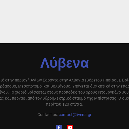
Λύβενα
ιό στην περιοχή Αγίων Σαράντα στην Αλβανία (Βόρειου Ηπείρου). Βρ
ρδάσοβα, Μεσοποταμο, και Βελιάχοβο. Υπάγεται διοικητικά στην επ
ίνου. Το χωριό βρίσκεται στους πρόποδες του όρους Ντουργκάνο 360
ς και περνάει από τον υδροηλεκτρικό σταθμό της Μπίστρισας. Ο οικ
περίπου 120 σπίτια.
Contact us:
contact@livena.gr