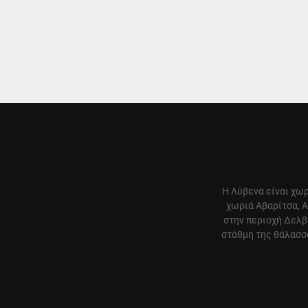
Η Λύβενα είναι χωρ
χωριά Αβαρίτσα, Α
στην περιοχή Δελβ
στάθμη της θάλασσα