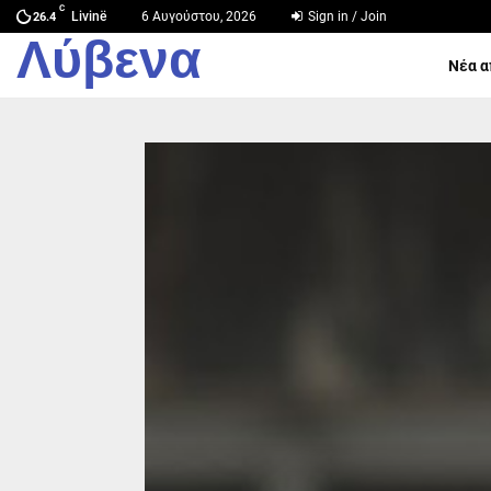
C
Livinë
6 Αυγούστου, 2026
Sign in / Join
26.4
Λύβενα
Νέα α