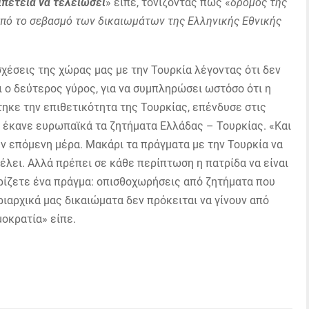
ιπέτεια να τελειώσει
» είπε, τονίζοντας πως «
δρόμος της
πό το σεβασμό των δικαιωμάτων της Ελληνικής Εθνικής
έσεις της χώρας μας με την Τουρκία λέγοντας ότι δεν
ι ο δεύτερος γύρος, για να συμπληρώσει ωστόσο ότι η
τηκε την επιθετικότητα της Τουρκίας, επένδυσε στις
ι έκανε ευρωπαϊκά τα ζητήματα Ελλάδας – Τουρκίας. «Και
ην επόμενη μέρα. Μακάρι τα πράγματα με την Τουρκία να
έλει. Αλλά πρέπει σε κάθε περίπτωση η πατρίδα να είναι
ωρίζετε ένα πράγμα: οπισθοχωρήσεις από ζητήματα που
ριαρχικά μας δικαιώματα δεν πρόκειται να γίνουν από
μοκρατία» είπε.