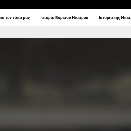
πό τον τόπο μας
Ιστορία Βορείου Ηπείρου
Ιστορία της Ηπε