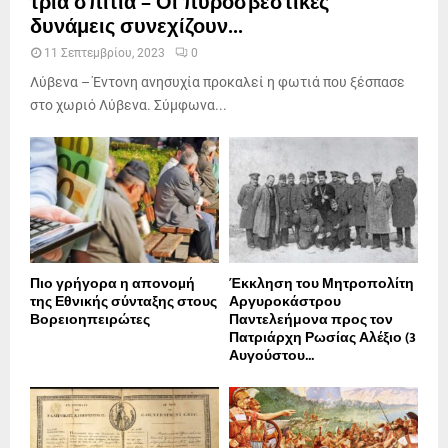
τρία σπίτια – Οι πυροσβεστικές
δυνάμεις συνεχίζουν...
11 Σεπτεμβρίου, 2023
0
Λύβενα – Έντονη ανησυχία προκαλεί η φωτιά που ξέσπασε
στο χωριό Λύβενα. Σύμφωνα...
Πιο γρήγορα η απονοµή
Έκκληση του Μητροπολίτη
της Εθνικής σύνταξης στους
Αργυροκάστρου
Βορειοηπειρώτες
Παντελεήμονα προς τον
Πατριάρχη Ρωσίας Αλέξιο (3
Αυγούστου...