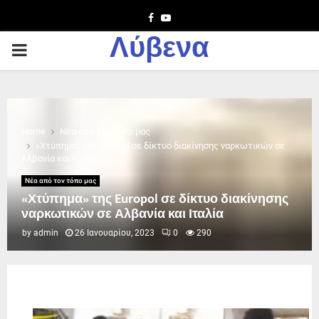
Facebook
Youtube
Λύβενα
PRIMARY
MENU
Home
Νέα από τον τόπο μας
«Χτύπημα» της Europol σε δίκτυο διακίνησης ναρκωτικών σε
Αλβανία και Ιταλία
Νέα από τον τόπο μας
«Χτύπημα» της Europol σε δίκτυο διακίνησης
ναρκωτικών σε Αλβανία και Ιταλία
by
admin
26 Ιανουαρίου, 2023
0
290