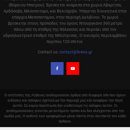
(Βόρειου Ηπείρου). Βρίσκεται ανάμεσα στα χωριά Αβαρίτσα,
Αρδάσοβα, Μεσοποταμο, και Βελιάχοβο. Υπάγεται διοικητικά στην
επαρχία Μεσοποταμου, στην περιοχή Δελβίνου. Το χωριό
βρίσκεται στους πρόποδες του όρους Ντουργκάνο 360 μέτρα
πάνω από τη στάθμη της θάλασσας και περνάει από τον
υδροηλεκτρικό σταθμό της Μπίστρισας. Ο οικισμός περιλαμβάνει
περίπου 120 σπίτια.
Contact us:
contact@livena.gr
Ο ιστότοπος της Λύβενας αναδημοσιεύει άρθρα από διαφορά site που έχουν
ειδήσεις και απόψεις σχετικά με την περιοχή μας και αναφέρει την πηγή
αυτόν. Σε καμία περίπτωση δεν υιοθετούμε τις απόψεις αυτόν. Οι
αναδημοσιεύσεις γίνονται με αυτόματο τρόπο και δεν ελέγχονται από την
ομάδα μας. Η ευθύνη των γραφομένων μένει πάντα στον συντάκτη του κάθε
άρθρου.