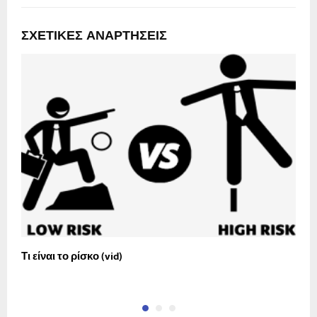
ΣΧΕΤΙΚΈΣ ΑΝΑΡΤΉΣΕΙΣ
Τι είναι το ρίσκο (vid)
Η
ε