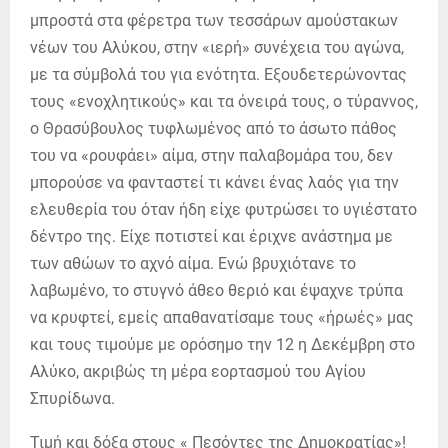
μπροστά στα φέρετρα των τεσσάρων αμούστακων
νέων του Αλύκου, στην «ιερή» συνέχεια του αγώνα,
με τα σύμβολά του για ενότητα. Εξουδετερώνοντας
τους «ενοχλητικούς» και τα όνειρά τους, ο τύραννος,
ο Θρασύβουλος τυφλωμένος από το άσωτο πάθος
του να «ρουφάει» αίμα, στην παλαβομάρα του, δεν
μπορούσε να φανταστεί τι κάνει ένας λαός για την
ελευθερία του όταν ήδη είχε φυτρώσει το υγιέστατο
δέντρο της. Είχε ποτιστεί και έριχνε ανάστημα με
των αθώων το αχνό αίμα. Ενώ βρυχιότανε το
λαβωμένο, το στυγνό άθεο θεριό και έψαχνε τρύπα
να κρυφτεί, εμείς απαθανατίσαμε τους «ήρωές» μας
και τους τιμούμε με ορόσημο την 12 η Δεκέμβρη στο
Αλύκο, ακριβώς τη μέρα εορτασμού του Αγίου
Σπυρίδωνα.
Τιμή και δόξα στους « Πεσόντες της Δημοκρατίας»!