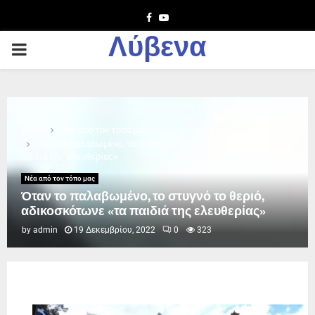
Facebook
Youtube
Λύβενα
PRIMARY
MENU
Home
Νέα από τον τόπο μας
Όταν το παλαβωμένο, το στυγνό το θεριό, αδικοσκότωνε «τα
παιδιά της ελευθερίας»
Νέα από τον τόπο μας
Όταν το παλαβωμένο, το στυγνό το θεριό,
αδικοσκότωνε «τα παιδιά της ελευθερίας»
by
admin
19 Δεκεμβρίου, 2022
0
323