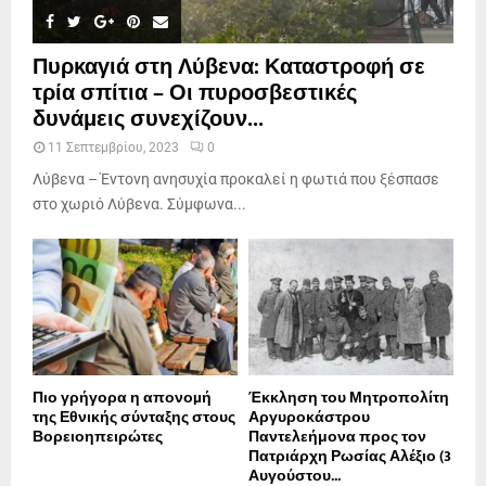
Πυρκαγιά στη Λύβενα: Καταστροφή σε
τρία σπίτια – Οι πυροσβεστικές
δυνάμεις συνεχίζουν...
11 Σεπτεμβρίου, 2023
0
Λύβενα – Έντονη ανησυχία προκαλεί η φωτιά που ξέσπασε
στο χωριό Λύβενα. Σύμφωνα...
Πιο γρήγορα η απονοµή
Έκκληση του Μητροπολίτη
της Εθνικής σύνταξης στους
Αργυροκάστρου
Βορειοηπειρώτες
Παντελεήμονα προς τον
Πατριάρχη Ρωσίας Αλέξιο (3
Αυγούστου...