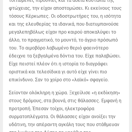
τσιτωμένες πιρουνιές και τα άδεια κουτάλια της
φτώχειας, την είχαν αποστομώσει. Κι εκείνους τους
τόσους Κέρκωπες. Οι οδοστρωτήρες του, η ισότητα
και της ελευθερίας τα ιδανικά, που διατυμπανούσε
μεγαλεπηβόλως είχαν προ καιρού αποκαλύψει το
άλλο, το πραγματικό, το μουντό, το άγριο πρόσωπό
του. Το αιμοβόρο λαβωμένο θεριό φαεινότερο
έδειχνε τα ξεβγαλμένα δόντια του. Είχε παλαβώσει.
Είχε πειστεί πλέον ότι η ιστορία το διαγράφει
οριστικά και τελεσίδικα γι αυτό είχε γίνει πιο
επικίνδυνο. Σαν το χοίρο στο «λαϊκό» σφαγείο.
Σείονταν ολόκληρη η χώρα. Ξεχείλισε «η εκδίκηση»
στους δρόμους, στα βουνά, στις θάλασσες. Εμφανή η
προτροπή. Έπεσαν τοίχοι, ηλεκτροφόρα
συρματοπλέγματα. Οι θάλασσες είχαν ανοίξει την
υδάτινη, την απέραντη αγκάλη τους που στάθμευαν