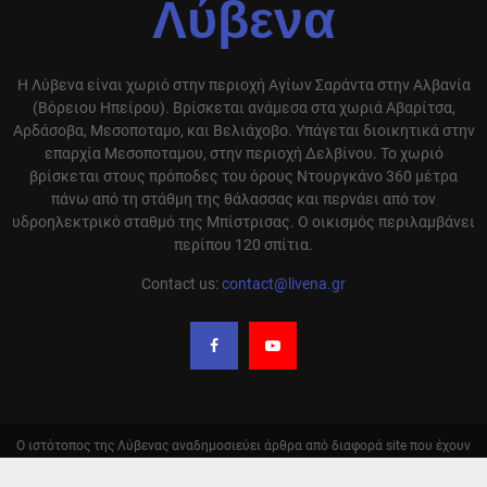
Λύβενα
Η Λύβενα είναι χωριό στην περιοχή Αγίων Σαράντα στην Αλβανία
(Βόρειου Ηπείρου). Βρίσκεται ανάμεσα στα χωριά Αβαρίτσα,
Αρδάσοβα, Μεσοποταμο, και Βελιάχοβο. Υπάγεται διοικητικά στην
επαρχία Μεσοποταμου, στην περιοχή Δελβίνου. Το χωριό
βρίσκεται στους πρόποδες του όρους Ντουργκάνο 360 μέτρα
πάνω από τη στάθμη της θάλασσας και περνάει από τον
υδροηλεκτρικό σταθμό της Μπίστρισας. Ο οικισμός περιλαμβάνει
περίπου 120 σπίτια.
Contact us:
contact@livena.gr
Ο ιστότοπος της Λύβενας αναδημοσιεύει άρθρα από διαφορά site που έχουν
ειδήσεις και απόψεις σχετικά με την περιοχή μας και αναφέρει την πηγή
αυτόν. Σε καμία περίπτωση δεν υιοθετούμε τις απόψεις αυτόν. Οι