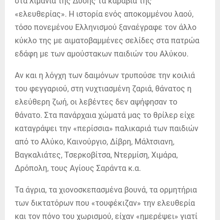
στα λιμάνια της Δύσης τα καράβια της
«ελευθερίας». Η ιστορία ενός αποκομμένου λαού,
τόσο πονεμένου Ελληνισμού ξαναέγραφε τον άλλο
κύκλο της με αιματοβαμμένες σελίδες στα πατρώα
εδάφη με των αμούστακων παιδιών του Αλύκου.
Αν και η λόγχη των δαιμόνων τρυπούσε την κοιλιά
του φεγγαριού, στη νυχτιασμένη ζαριά, θάνατος η
ελεύθερη ζωή, οι λεβέντες δεν αψήφησαν το
θάνατο. Στα πανάρχαια χώματά μας το θρίλερ είχε
καταγράψει την «περίσσια» παλικαριά των παιδιών
από το Αλύκο, Καινούργιο, Δίβρη, Μάλτσιανη,
Βαγκαλιάτες, Τσερκοβίτσα, Ντερμίση, Χιμάρα,
Δρόπολη, τους Αγίους Σαράντα κ.α.
Τα άγρια, τα χιονοσκεπασμένα βουνά, τα ορμητήρια
των δικτατόρων που «τουφέκιζαν» την ελευθερία
και τον πόνο του χωρισμού, είχαν «ημερέψει» γιατί