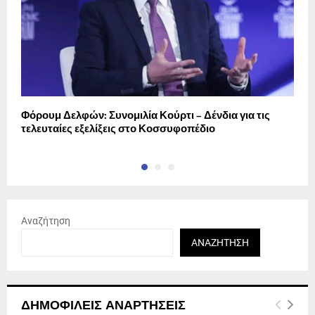
Φόρουμ Δελφών: Συνομιλία Κούρτι – Δένδια για τις
Σ
τελευταίες εξελίξεις στο Κοσσυφοπέδιο
μ
Αναζήτηση
ΑΝΑΖΉΤΗΣΗ
ΔΗΜΟΦΙΛΕΊΣ ΑΝΑΡΤΉΣΕΙΣ