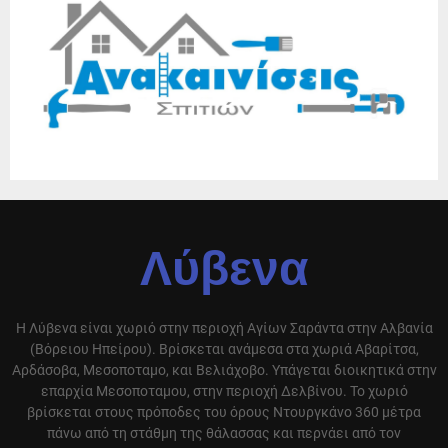
Λύβενα
Η Λύβενα είναι χωριό στην περιοχή Αγίων Σαράντα στην Αλβανία
(Βόρειου Ηπείρου). Βρίσκεται ανάμεσα στα χωριά Αβαρίτσα,
Αρδάσοβα, Μεσοποταμο, και Βελιάχοβο. Υπάγεται διοικητικά στην
επαρχία Μεσοποταμου, στην περιοχή Δελβίνου. Το χωριό
βρίσκεται στους πρόποδες του όρους Ντουργκάνο 360 μέτρα
πάνω από τη στάθμη της θάλασσας και περνάει από τον