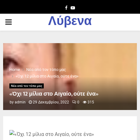
Facebook
Youtube
Λύβενα
PRIMARY
MENU
Home
Νέα από τον τόπο μας
«Όχι 12 μίλια στο Αιγαίο, ούτε ένα»
Νέα από τον τόπο μας
«Όχι 12 μίλια στο Αιγαίο, ούτε ένα»
by
admin
29 Δεκεμβρίου, 2022
0
315