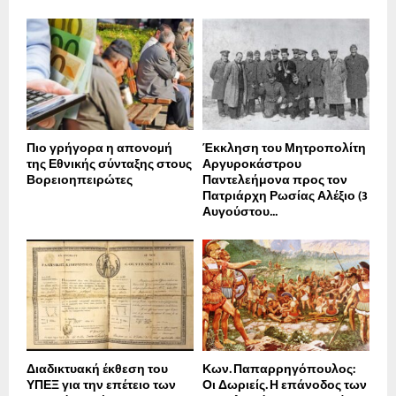
Πιο γρήγορα η απονοµή
Έκκληση του Μητροπολίτη
της Εθνικής σύνταξης στους
Αργυροκάστρου
Βορειοηπειρώτες
Παντελεήμονα προς τον
Πατριάρχη Ρωσίας Αλέξιο (3
Αυγούστου...
Διαδικτυακή έκθεση του
Κων. Παπαρρηγόπουλος:
ΥΠΕΞ για την επέτειο των
Οι Δωριείς. Η επάνοδος των