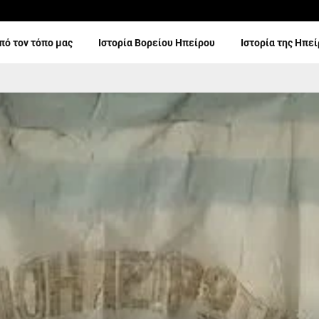
πό τον τόπο μας
Ιστορία Βορείου Ηπείρου
Ιστορία της Ηπε