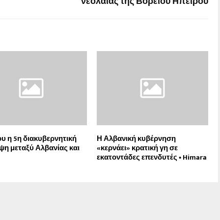
νεολαίας της Βορείου Ηπείρου
ου η 5η διακυβερνητική
Η Αλβανική κυβέρνηση
ψη μεταξύ Αλβανίας και
«κερνάει» κρατική γη σε
εκατοντάδες επενδυτές • Himara