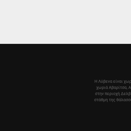
Η Λύβενα είναι χωρ
χωριά Αβαρίτσα, Α
στην περιοχή Δελβ
στάθμη της θάλασσα