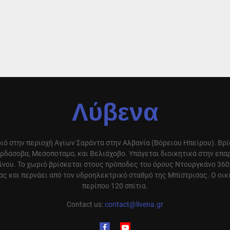
Λύβενα
ιό στην περιοχή Αγίων Σαράντα στην Αλβανία (Βόρειου Ηπείρου). Βρ
ρδάσοβα, Μεσοποταμο, και Βελιάχοβο. Υπάγεται διοικητικά στην επ
ίνου. Το χωριό βρίσκεται στους πρόποδες του όρους Ντουργκάνο 360
ς και περνάει από τον υδροηλεκτρικό σταθμό της Μπίστρισας. Ο οικ
περίπου 120 σπίτια.
Contact us:
contact@livena.gr