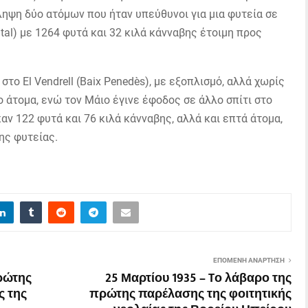
ηψη δύο ατόμων που ήταν υπεύθυνοι για μια φυτεία σε
ental) με 1264 φυτά και 32 κιλά κάνναβης έτοιμη προς
το El Vendrell (Baix Penedès), με εξοπλισμό, αλλά χωρίς
 άτομα, ενώ τον Μάιο έγινε έφοδος σε άλλο σπίτι στο
καν 122 φυτά και 76 κιλά κάνναβης, αλλά και επτά άτομα,
ης φυτείας.
ΕΠΌΜΕΝΗ ΑΝΆΡΤΗΣΗ
πρώτης
25 Μαρτίου 1935 – Tο λάβαρο της
ς της
πρώτης παρέλασης της φοιτητικής