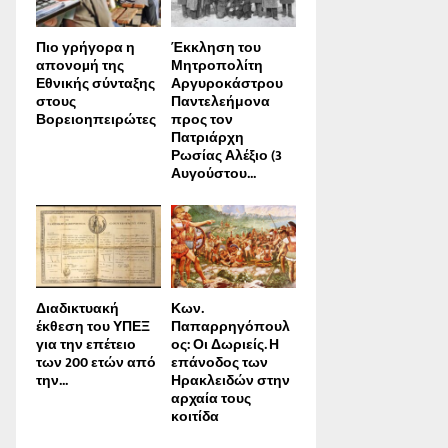
Πιο γρήγορα η
Έκκληση του
απονοµή της
Μητροπολίτη
Εθνικής σύνταξης
Αργυροκάστρου
στους
Παντελεήμονα
Βορειοηπειρώτες
προς τον
Πατριάρχη
Ρωσίας Αλέξιο (3
Αυγούστου...
Διαδικτυακή
Κων.
έκθεση του ΥΠΕΞ
Παπαρρηγόπουλ
για την επέτειο
ος: Οι Δωριείς. Η
των 200 ετών από
επάνοδος των
την...
Ηρακλειδών στην
αρχαία τους
κοιτίδα