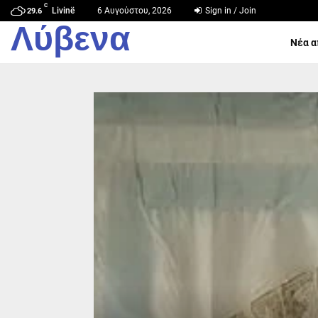
C
Livinë
6 Αυγούστου, 2026
Sign in / Join
29.6
Λύβενα
Νέα α