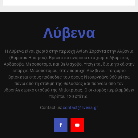
Λύβενα
Η Λύβενα είναι χωριό στην περιοχή Αγίων Σαράντα στην Αλβανία
(Βόρειου Ηπείρου). Βρίσκεται ανάμεσα στα χωριά Αβαρίτσα,
Αρδάσοβα, Μεσοποταμο, και Βελιάχοβο. Υπάγεται διοικητικά στην
επαρχία Μεσοποταμου, στην περιοχή Δελβίνου. Το χωριό
βρίσκεται στους πρόποδες του όρους Ντουργκάνο 360 μέτρα
πάνω από τη στάθμη της θάλασσας και περνάει από τον
υδροηλεκτρικό σταθμό της Μπίστρισας. Ο οικισμός περιλαμβάνει
περίπου 120 σπίτια.
Contact us:
contact@livena.gr