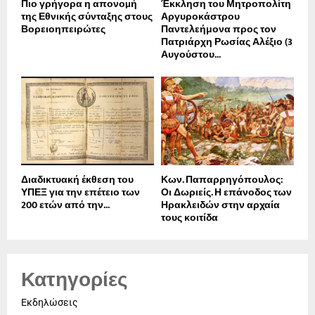
Πιο γρήγορα η απονοµή
Έκκληση του Μητροπολίτη
της Εθνικής σύνταξης στους
Αργυροκάστρου
Βορειοηπειρώτες
Παντελεήμονα προς τον
Πατριάρχη Ρωσίας Αλέξιο (3
Αυγούστου...
Διαδικτυακή έκθεση του
Κων. Παπαρρηγόπουλος:
ΥΠΕΞ για την επέτειο των
Οι Δωριείς. Η επάνοδος των
200 ετών από την...
Ηρακλειδών στην αρχαία
τους κοιτίδα
Κατηγορίες
Εκδηλώσεις