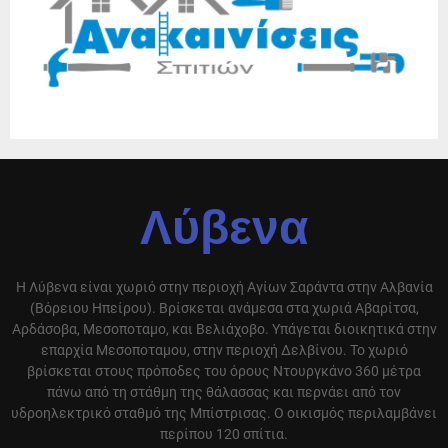
Λύβενα
Η Λύβενα είναι χωριό στην περιοχή Αγίων Σαράντα στην Αλβανία
(Βόρειου Ηπείρου). Βρίσκεται ανάμεσα στα χωριά Αβαρίτσα,
Αρδάσοβα, Μεσοποταμο, και Βελιάχοβο. Υπάγεται διοικητικά στην
επαρχία Μεσοποταμου, στην περιοχή Δελβίνου. Το χωριό
βρίσκεται στους πρόποδες του όρους Ντουργκάνο 360 μέτρα
πάνω από τη στάθμη της θάλασσας και περνάει από τον
υδροηλεκτρικό σταθμό της Μπίστρισας. Ο οικισμός περιλαμβάνει
περίπου 120 σπίτια.