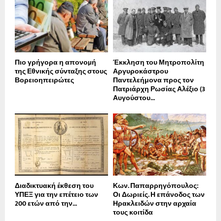
Πιο γρήγορα η απονοµή
Έκκληση του Μητροπολίτη
της Εθνικής σύνταξης στους
Αργυροκάστρου
Βορειοηπειρώτες
Παντελεήμονα προς τον
Πατριάρχη Ρωσίας Αλέξιο (3
Αυγούστου...
Διαδικτυακή έκθεση του
Κων. Παπαρρηγόπουλος:
ΥΠΕΞ για την επέτειο των
Οι Δωριείς. Η επάνοδος των
200 ετών από την...
Ηρακλειδών στην αρχαία
τους κοιτίδα