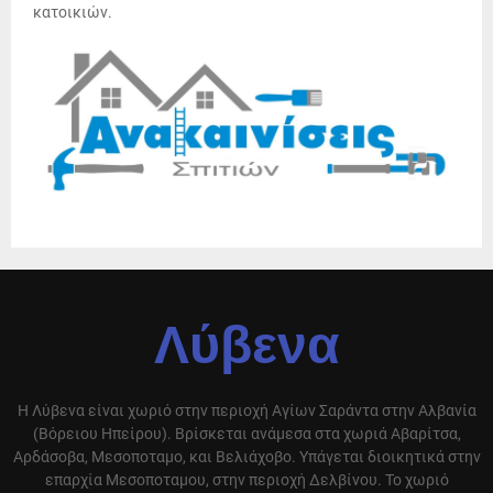
κατοικιών.
Λύβενα
Η Λύβενα είναι χωριό στην περιοχή Αγίων Σαράντα στην Αλβανία
(Βόρειου Ηπείρου). Βρίσκεται ανάμεσα στα χωριά Αβαρίτσα,
Αρδάσοβα, Μεσοποταμο, και Βελιάχοβο. Υπάγεται διοικητικά στην
επαρχία Μεσοποταμου, στην περιοχή Δελβίνου. Το χωριό