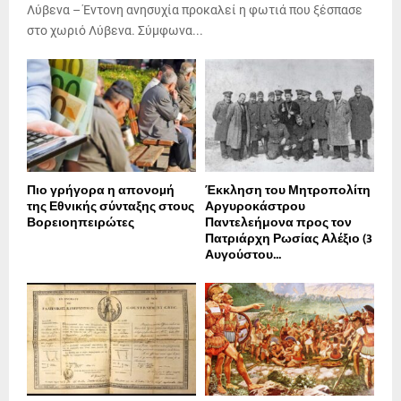
Λύβενα – Έντονη ανησυχία προκαλεί η φωτιά που ξέσπασε
στο χωριό Λύβενα. Σύμφωνα...
Πιο γρήγορα η απονοµή
Έκκληση του Μητροπολίτη
της Εθνικής σύνταξης στους
Αργυροκάστρου
Βορειοηπειρώτες
Παντελεήμονα προς τον
Πατριάρχη Ρωσίας Αλέξιο (3
Αυγούστου...