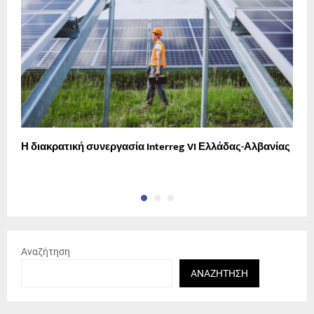
Η διακρατική συνεργασία Interreg VI Ελλάδας-Αλβανίας
Τ
Αναζήτηση
ΑΝΑΖΉΤΗΣΗ