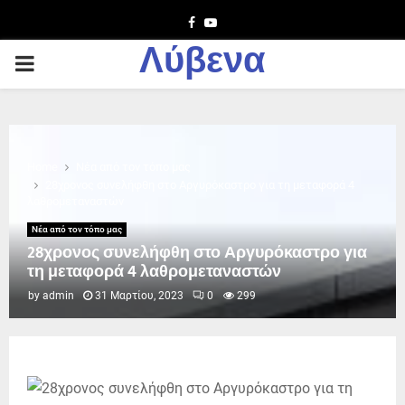
Facebook
Youtube
Λύβενα
PRIMARY
MENU
Home
Νέα από τον τόπο μας
28χρονος συνελήφθη στο Αργυρόκαστρο για τη μεταφορά 4
λαθρομεταναστών
Νέα από τον τόπο μας
28χρονος συνελήφθη στο Αργυρόκαστρο για
τη μεταφορά 4 λαθρομεταναστών
by
admin
31 Μαρτίου, 2023
0
299