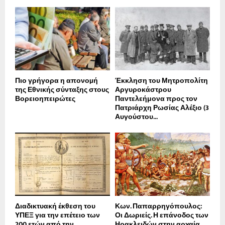
Πιο γρήγορα η απονοµή
Έκκληση του Μητροπολίτη
της Εθνικής σύνταξης στους
Αργυροκάστρου
Βορειοηπειρώτες
Παντελεήμονα προς τον
Πατριάρχη Ρωσίας Αλέξιο (3
Αυγούστου...
Διαδικτυακή έκθεση του
Κων. Παπαρρηγόπουλος:
ΥΠΕΞ για την επέτειο των
Οι Δωριείς. Η επάνοδος των
200 ετών από την...
Ηρακλειδών στην αρχαία