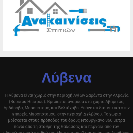
Λύβενα
Η Λύβενα είναι χωριό στην περιοχή Αγίων Σαράντα στην Αλβανία
(Βόρειου Ηπείρου). Βρίσκεται ανάμεσα στα χωριά Αβαρίτσα,
Αρδάσοβα, Μεσοποταμο, και Βελιάχοβο. Υπάγεται διοικητικά στην
επαρχία Μεσοποταμου, στην περιοχή Δελβίνου. Το χωριό
βρίσκεται στους πρόποδες του όρους Ντουργκάνο 360 μέτρα
πάνω από τη στάθμη της θάλασσας και περνάει από τον
υδροηλεκτρικό σταθμό της Μπίστρισας. Ο οικισμός περιλαμβάνει