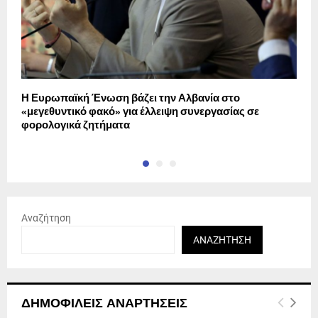
Η Ευρωπαϊκή Ένωση βάζει την Αλβανία στο
Δ
«μεγεθυντικό φακό» για έλλειψη συνεργασίας σε
τ
φορολογικά ζητήματα
Αναζήτηση
ΑΝΑΖΉΤΗΣΗ
ΔΗΜΟΦΙΛΕΊΣ ΑΝΑΡΤΉΣΕΙΣ