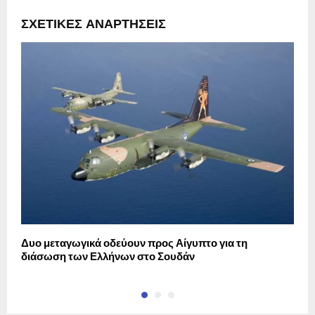
ΣΧΕΤΙΚΈΣ ΑΝΑΡΤΉΣΕΙΣ
Δυο μεταγωγικά οδεύουν προς Αίγυπτο για τη
4
διάσωση των Ελλήνων στο Σουδάν
α