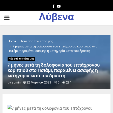
Facebook
Youtube
Λύβενα
PRIMARY
MENU
Home
Νέα από τον τόπο μας
7 μήνες μετά τη δολοφονία του επτάχρονου κοριτσιού στο
Ποτάμι, παραμένει ασαφής η κατηγορία κατά του δράστη
Νέα από τον τόπο μας
7 μήνες μετά τη δολοφονία του επτάχρονου
κοριτσιού στο Ποτάμι, παραμένει ασαφής η
κατηγορία κατά του δράστη
by
admin
22 Μαρτίου, 2023
0
284