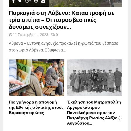
Πυρκαγιά στη Λύβενα: Καταστροφή σε
τρία σπίτια – Οι πυροσβεστικές
δυνάμεις συνεχίζουν...
11 Σεπτεμβρίου, 2023
0
Λύβενα – Έντονη ανησυχία προκαλεί η φωτιά που ξέσπασε
στο χωριό Λύβενα. Σύμφωνα...
Πιο γρήγορα η απονοµή
Έκκληση του Μητροπολίτη
της Εθνικής σύνταξης στους
Αργυροκάστρου
Βορειοηπειρώτες
Παντελεήμονα προς τον
Πατριάρχη Ρωσίας Αλέξιο (3
Αυγούστου...