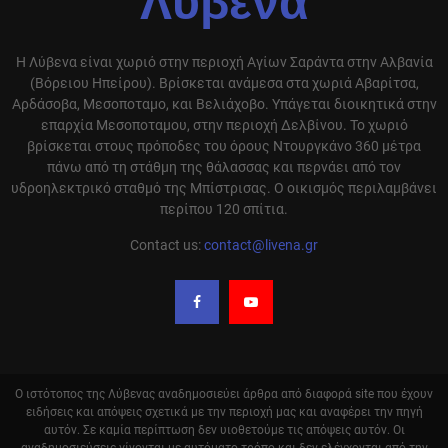
Λύβενα
Η Λύβενα είναι χωριό στην περιοχή Αγίων Σαράντα στην Αλβανία
(Βόρειου Ηπείρου). Βρίσκεται ανάμεσα στα χωριά Αβαρίτσα,
Αρδάσοβα, Μεσοποταμο, και Βελιάχοβο. Υπάγεται διοικητικά στην
επαρχία Μεσοποταμου, στην περιοχή Δελβίνου. Το χωριό
βρίσκεται στους πρόποδες του όρους Ντουργκάνο 360 μέτρα
πάνω από τη στάθμη της θάλασσας και περνάει από τον
υδροηλεκτρικό σταθμό της Μπίστρισας. Ο οικισμός περιλαμβάνει
περίπου 120 σπίτια.
Contact us:
contact@livena.gr
Ο ιστότοπος της Λύβενας αναδημοσιεύει άρθρα από διαφορά site που έχουν
ειδήσεις και απόψεις σχετικά με την περιοχή μας και αναφέρει την πηγή
αυτόν. Σε καμία περίπτωση δεν υιοθετούμε τις απόψεις αυτόν. Οι
αναδημοσιεύσεις γίνονται με αυτόματο τρόπο και δεν ελέγχονται από την