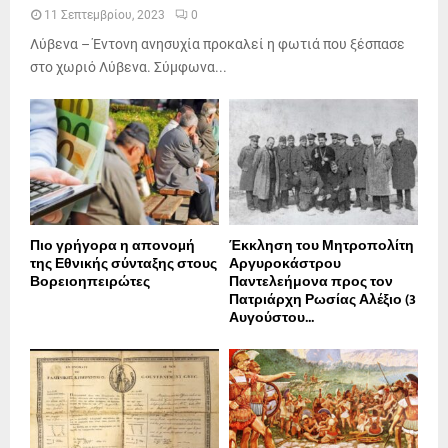
11 Σεπτεμβρίου, 2023
0
Λύβενα – Έντονη ανησυχία προκαλεί η φωτιά που ξέσπασε
στο χωριό Λύβενα. Σύμφωνα...
Πιο γρήγορα η απονοµή
Έκκληση του Μητροπολίτη
της Εθνικής σύνταξης στους
Αργυροκάστρου
Βορειοηπειρώτες
Παντελεήμονα προς τον
Πατριάρχη Ρωσίας Αλέξιο (3
Αυγούστου...