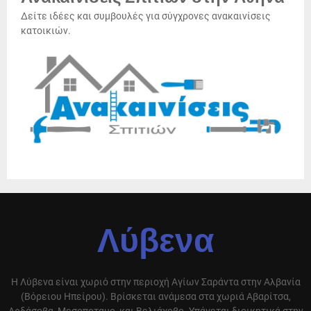
Δείτε ιδέες και συμβουλές για σύγχρονες ανακαινίσεις
κατοικιών.
Λύβενα
Η Λύβενα είναι χωριό στην περιοχή Αγίων Σαράντα στην Αλβανία
(Βόρειου Ηπείρου). Βρίσκεται ανάμεσα στα χωριά Αβαρίτσα,
Αρδάσοβα, Μεσοποταμο, και Βελιάχοβο. Υπάγεται διοικητικά στην