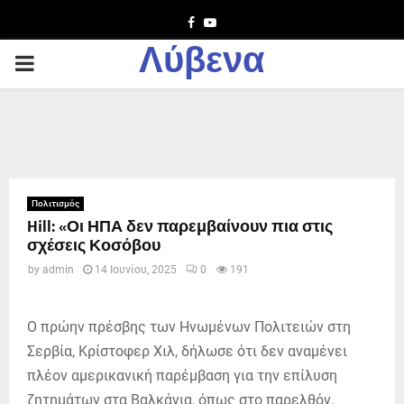
Facebook
Youtube
Λύβενα
PRIMARY
MENU
Πολιτισμός
Hill: «Οι ΗΠΑ δεν παρεμβαίνουν πια στις
σχέσεις Κοσόβου
by
admin
14 Ιουνίου, 2025
0
191
Ο πρώην πρέσβης των Ηνωμένων Πολιτειών στη
Σερβία, Κρίστοφερ Χιλ, δήλωσε ότι δεν αναμένει
πλέον αμερικανική παρέμβαση για την επίλυση
ζητημάτων στα Βαλκάνια, όπως στο παρελθόν.