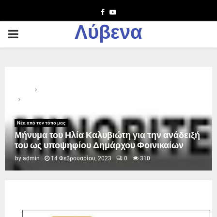
Facebook
Youtube
Λύβενα
PRIMARY
MENU
Home
Νέα από τον τόπο μας
Mήνυμα του Ηλία Καλυβιώτη για την ανάδειξή του ως
υποψηφίου Δημάρχου Φοινικαίων
Νέα από τον τόπο μας
Mήνυμα του Ηλία Καλυβιώτη για την ανάδειξή
του ως υποψηφίου Δημάρχου Φοινικαίων
by
admin
14 Φεβρουαρίου, 2023
0
310