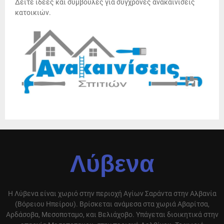
Δείτε ιδέες και συμβουλές για σύγχρονες ανακαινίσεις
κατοικιών.
Λύβενα
Η Λύβενα είναι χωριό στην περιοχή Αγίων Σαράντα στην Αλβανία
(Βόρειου Ηπείρου). Βρίσκεται ανάμεσα στα χωριά Αβαρίτσα,
Αρδάσοβα, Μεσοποταμο, και Βελιάχοβο. Υπάγεται διοικητικά στην