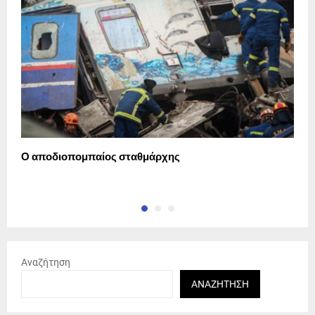
Ο αποδιοπομπαίος σταθμάρχης
Σ
σ
Αναζήτηση
ΑΝΑΖΉΤΗΣΗ