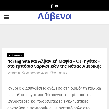
Facebook
Youtube
Λύβενα
PRIMARY
MENU
Εκδηλώσεις
Ndrangheta και Αλβανική Μαφία – Οι «ηγέτες»
στο εμπόριο ναρκωτικών της Νότιας Αμερικής
by
admin
28 Ιουλίου, 2025
0
183
Ισχυρές διασυνδέσεις ανάμεσα στη διαβόητη ιταλική
μαφιόζικη οργάνωση ‘Ντρανγκέτα – μία από τις
ισχυρότερες και πλουσιότερες εγκληματικές
οργανώσεις παγκοσμίως, με ηγετικό ρόλο στο