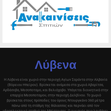
Λύβενα
Η Λύβενα είναι χωριό στην περιοχή Αγίων Σαράντα στην Αλβανία
(Βόρειου Ηπείρου). Βρίσκεται ανάμεσα στα χωριά Αβαρίτσα,
Αρδάσοβα, Μεσοποταμο, και Βελιάχοβο. Υπάγεται διοικητικά στην
επαρχία Μεσοποταμου, στην περιοχή Δελβίνου. Το χωριό
βρίσκεται στους πρόποδες του όρους Ντουργκάνο 360 μέτρα
πάνω από τη στάθμη της θάλασσας και περνάει από τον
υδροηλεκτρικό σταθμό της Μπίστρισας. Ο οικισμός περιλαμβάνει