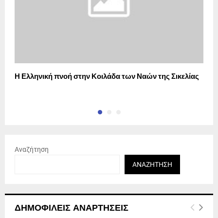
Η Ελληνική πνοή στην Κοιλάδα των Ναών της Σικελίας
Ξ
έ
Αναζήτηση
ΑΝΑΖΉΤΗΣΗ
ΔΗΜΟΦΙΛΕΊΣ ΑΝΑΡΤΉΣΕΙΣ