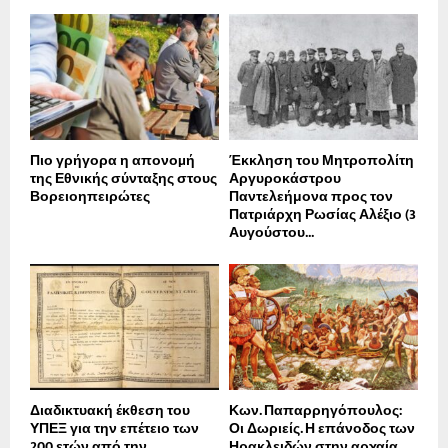
Πιο γρήγορα η απονοµή
Έκκληση του Μητροπολίτη
της Εθνικής σύνταξης στους
Αργυροκάστρου
Βορειοηπειρώτες
Παντελεήμονα προς τον
Πατριάρχη Ρωσίας Αλέξιο (3
Αυγούστου...
Διαδικτυακή έκθεση του
Κων. Παπαρρηγόπουλος:
ΥΠΕΞ για την επέτειο των
Οι Δωριείς. Η επάνοδος των
200 ετών από την...
Ηρακλειδών στην αρχαία