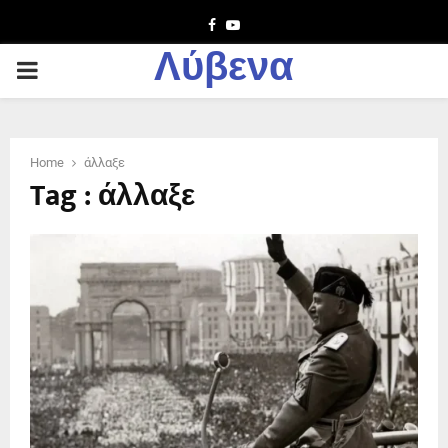
Facebook
Youtube
Λύβενα
PRIMARY
MENU
Home
άλλαξε
Tag : άλλαξε