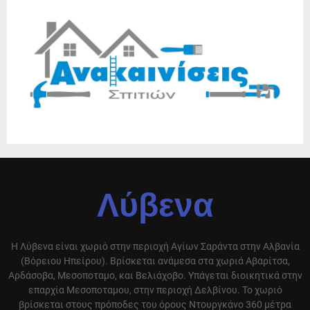
Λύβενα
Η Λύβενα είναι χωριό στην περιοχή Αγίων Σαράντα στην Αλβανία
(Βόρειου Ηπείρου). Βρίσκεται ανάμεσα στα χωριά Αβαρίτσα,
Αρδάσοβα, Μεσοποταμο, και Βελιάχοβο. Υπάγεται διοικητικά στην
επαρχία Μεσοποταμου, στην περιοχή Δελβίνου. Το χωριό
βρίσκεται στους πρόποδες του όρους Ντουργκάνο 360 μέτρα