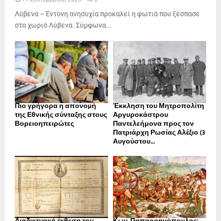
Λύβενα – Έντονη ανησυχία προκαλεί η φωτιά που ξέσπασε
στο χωριό Λύβενα. Σύμφωνα...
Πιο γρήγορα η απονοµή
Έκκληση του Μητροπολίτη
της Εθνικής σύνταξης στους
Αργυροκάστρου
Βορειοηπειρώτες
Παντελεήμονα προς τον
Πατριάρχη Ρωσίας Αλέξιο (3
Αυγούστου...
Διαδικτυακή έκθεση του
Κων. Παπαρρηγόπουλος: