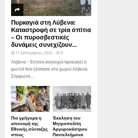
Πυρκαγιά στη Λύβενα:
Καταστροφή σε τρία σπίτια
– Οι πυροσβεστικές
δυνάμεις συνεχίζουν...
11 Σεπτεμβρίου, 2023
0
Λύβενα – Έντονη ανησυχία προκαλεί η
φωτιά που ξέσπασε στο χωριό Λύβενα.
Σύμφωνα...
Πιο γρήγορα η
Έκκληση του
απονοµή της
Μητροπολίτη
Εθνικής σύνταξης
Αργυροκάστρου
στους
Παντελεήμονα