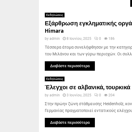
Εκδηλώσεις
Εξάρθρωση εγκληματικής οργάν
Himara
by
admin
8 Ιουνίου, 2025
0
186
Τέσσερα άτομα συνελήφθησαν με την κατηγορ
του Μιλάνου και των γύρω περιοχών. Οι συλλ
Διαβάστε περισσότερα
Εκδηλώσεις
Έλεγχοι σε αλβανικά, τουρκικά 
by
admin
3 Ιουνίου, 2025
0
204
Στην πρώην ζώνη στάθμευσης Heidenholz, κον
Γερμανίας πραγματοποιεί εντατικούς ελέγχου
Διαβάστε περισσότερα