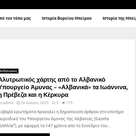
πό τον τόπο μας
Ιστορία Βορείου Ηπείρου
Ιστορία της Ηπε
Εκδηλώσεις
Αλυτρωτικός χάρτης από το Αλβανικό
Υπουργείο Άμυνας – «Αλβανικά» τα Ιωάννινα,
η Πρέβεζα και η Κέρκυρα
by
admin
24 Ιουλίου, 2025
0
175
Σοβαρά ερωτήματα προκαλεί η δημοσίευση άρθρου στο επίσημο
περιοδικό του Υπουργείου Άμυνας της Αλβανίας (Gazeta
“Ushtria”), με αφορμή τα 147 χρόνια από το Συνέδριο του...