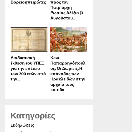
Βορειοηπειρώτες
προς τον
Πατριάρχη
Ρωσίας Αλέξιο (3
Αυγούστου...
Διαδικτυακή
Κων.
έκθεση του ΥΠΕΞ
Παπαρρηγόπουλ
για την επέτειο
ος: Οι Δωριείς. Η
των 200 ετών από
επάνοδος των
την...
Ηρακλειδών στην
αρχαία τους
κοιτίδα
Κατηγορίες
Εκδηλώσεις