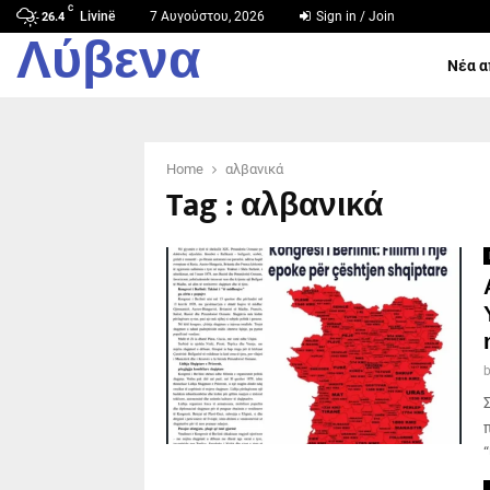
C
Livinë
7 Αυγούστου, 2026
Sign in / Join
26.4
Λύβενα
Νέα α
Home
αλβανικά
Tag : αλβανικά