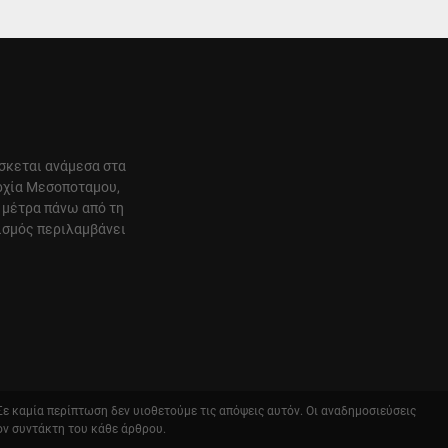
ίσκεται ανάμεσα στα
αρχία Μεσοποταμου,
 μέτρα πάνω από τη
ισμός περιλαμβάνει
 Σε καμία περίπτωση δεν υιοθετούμε τις απόψεις αυτόν. Οι αναδημοσιεύσεις
ον συντάκτη του κάθε άρθρου.