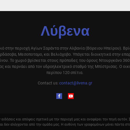
Λύβενα
ιό στην περιοχή Αγίων Σαράντα στην Αλβανία (Βόρειου Ηπείρου). Βρ
ρδάσοβα, Μεσοποταμο, και Βελιάχοβο. Υπάγεται διοικητικά στην επ
ίνου. Το χωριό βρίσκεται στους πρόποδες του όρους Ντουργκάνο 360
ς και περνάει από τον υδροηλεκτρικό σταθμό της Μπίστρισας. Ο οικ
περίπου 120 σπίτια.
Contact us:
contact@livena.gr
ειδήσεις και απόψεις σχετικά με την περιοχή μας και αναφέρει την πηγή αυτόν.
και δεν ελέγχονται από την ομάδα μας. Η ευθύνη των γραφομένων μένει πάντα στ