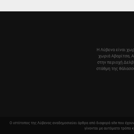
Η Λύβενα είναι χωρ
χωριά Αβαρίτσα, Α
στην περιοχή Δελβ
στάθμη της θάλασσα
Ο ιστότοπος της Λύβενας αναδημοσιεύει άρθρα από διαφορά site που έχουν 
γίνονται με αυτόματο τρόπο 