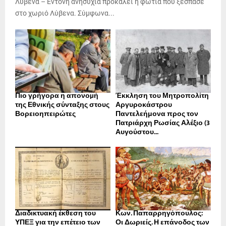
Λύβενα – Έντονη ανησυχία προκαλεί η φωτιά που ξέσπασε
στο χωριό Λύβενα. Σύμφωνα...
Πιο γρήγορα η απονοµή
Έκκληση του Μητροπολίτη
της Εθνικής σύνταξης στους
Αργυροκάστρου
Βορειοηπειρώτες
Παντελεήμονα προς τον
Πατριάρχη Ρωσίας Αλέξιο (3
Αυγούστου...
Διαδικτυακή έκθεση του
Κων. Παπαρρηγόπουλος:
ΥΠΕΞ για την επέτειο των
Οι Δωριείς. Η επάνοδος των