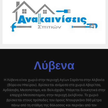
Λύβενα
Η Λύβενα είναι χωριό στην περιοχή Αγίων Σαράντα στην Αλβανία
(Βόρειου Ηπείρου). Βρίσκεται ανάμεσα στα χωριά Αβαρίτσα,
Αρδάσοβα, Μεσοποταμο, και Βελιάχοβο. Υπάγεται διοικητικά στην
επαρχία Μεσοποταμου, στην περιοχή Δελβίνου. Το χωριό
βρίσκεται στους πρόποδες του όρους Ντουργκάνο 360 μέτρα
πάνω από τη στάθμη της θάλασσας και περνάει από τον