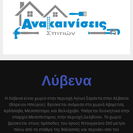
Λύβενα
Η Λύβενα είναι χωριό στην περιοχή Αγίων Σαράντα στην Αλβανία
(Βόρειου Ηπείρου). Βρίσκεται ανάμεσα στα χωριά Αβαρίτσα,
Αρδάσοβα, Μεσοποταμο, και Βελιάχοβο. Υπάγεται διοικητικά στην
επαρχία Μεσοποταμου, στην περιοχή Δελβίνου. Το χωριό
βρίσκεται στους πρόποδες του όρους Ντουργκάνο 360 μέτρα
πάνω από τη στάθμη της θάλασσας και περνάει από τον