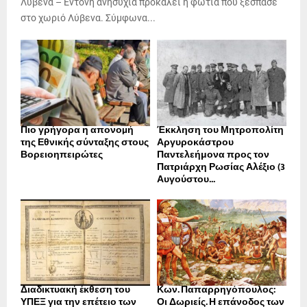
Λύβενα – Έντονη ανησυχία προκαλεί η φωτιά που ξέσπασε
στο χωριό Λύβενα. Σύμφωνα...
Πιο γρήγορα η απονοµή
Έκκληση του Μητροπολίτη
της Εθνικής σύνταξης στους
Αργυροκάστρου
Βορειοηπειρώτες
Παντελεήμονα προς τον
Πατριάρχη Ρωσίας Αλέξιο (3
Αυγούστου...
Διαδικτυακή έκθεση του
Κων. Παπαρρηγόπουλος:
ΥΠΕΞ για την επέτειο των
Οι Δωριείς. Η επάνοδος των