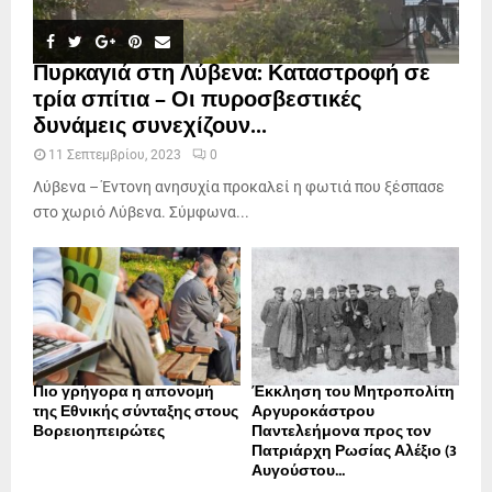
Πυρκαγιά στη Λύβενα: Καταστροφή σε
τρία σπίτια – Οι πυροσβεστικές
δυνάμεις συνεχίζουν...
11 Σεπτεμβρίου, 2023
0
Λύβενα – Έντονη ανησυχία προκαλεί η φωτιά που ξέσπασε
στο χωριό Λύβενα. Σύμφωνα...
Πιο γρήγορα η απονοµή
Έκκληση του Μητροπολίτη
της Εθνικής σύνταξης στους
Αργυροκάστρου
Βορειοηπειρώτες
Παντελεήμονα προς τον
Πατριάρχη Ρωσίας Αλέξιο (3
Αυγούστου...