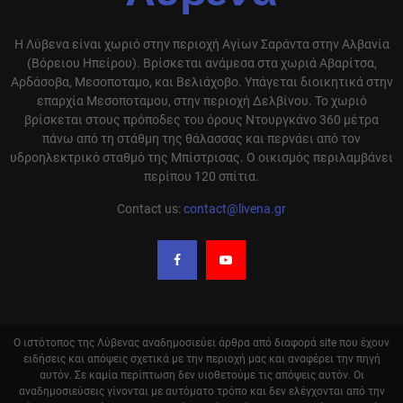
Η Λύβενα είναι χωριό στην περιοχή Αγίων Σαράντα στην Αλβανία
(Βόρειου Ηπείρου). Βρίσκεται ανάμεσα στα χωριά Αβαρίτσα,
Αρδάσοβα, Μεσοποταμο, και Βελιάχοβο. Υπάγεται διοικητικά στην
επαρχία Μεσοποταμου, στην περιοχή Δελβίνου. Το χωριό
βρίσκεται στους πρόποδες του όρους Ντουργκάνο 360 μέτρα
πάνω από τη στάθμη της θάλασσας και περνάει από τον
υδροηλεκτρικό σταθμό της Μπίστρισας. Ο οικισμός περιλαμβάνει
περίπου 120 σπίτια.
Contact us:
contact@livena.gr
Ο ιστότοπος της Λύβενας αναδημοσιεύει άρθρα από διαφορά site που έχουν
ειδήσεις και απόψεις σχετικά με την περιοχή μας και αναφέρει την πηγή
αυτόν. Σε καμία περίπτωση δεν υιοθετούμε τις απόψεις αυτόν. Οι
αναδημοσιεύσεις γίνονται με αυτόματο τρόπο και δεν ελέγχονται από την