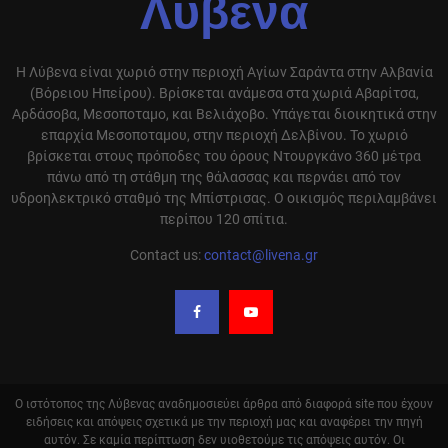
Λύβενα
Η Λύβενα είναι χωριό στην περιοχή Αγίων Σαράντα στην Αλβανία
(Βόρειου Ηπείρου). Βρίσκεται ανάμεσα στα χωριά Αβαρίτσα,
Αρδάσοβα, Μεσοποταμο, και Βελιάχοβο. Υπάγεται διοικητικά στην
επαρχία Μεσοποταμου, στην περιοχή Δελβίνου. Το χωριό
βρίσκεται στους πρόποδες του όρους Ντουργκάνο 360 μέτρα
πάνω από τη στάθμη της θάλασσας και περνάει από τον
υδροηλεκτρικό σταθμό της Μπίστρισας. Ο οικισμός περιλαμβάνει
περίπου 120 σπίτια.
Contact us:
contact@livena.gr
Ο ιστότοπος της Λύβενας αναδημοσιεύει άρθρα από διαφορά site που έχουν
ειδήσεις και απόψεις σχετικά με την περιοχή μας και αναφέρει την πηγή
αυτόν. Σε καμία περίπτωση δεν υιοθετούμε τις απόψεις αυτόν. Οι