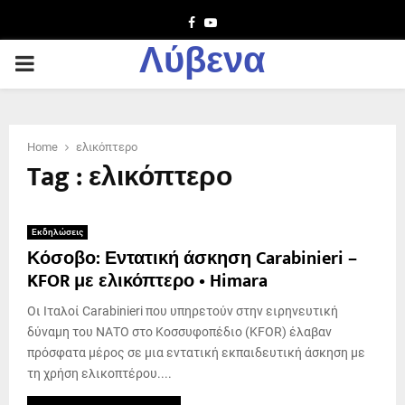
Facebook
Youtube
Λύβενα
PRIMARY
MENU
Home
ελικόπτερο
Tag : ελικόπτερο
Εκδηλώσεις
Κόσοβο: Εντατική άσκηση Carabinieri –
KFOR με ελικόπτερο • Himara
Οι Ιταλοί Carabinieri που υπηρετούν στην ειρηνευτική
δύναμη του ΝΑΤΟ στο Κοσσυφοπέδιο (KFOR) έλαβαν
πρόσφατα μέρος σε μια εντατική εκπαιδευτική άσκηση με
τη χρήση ελικοπτέρου....