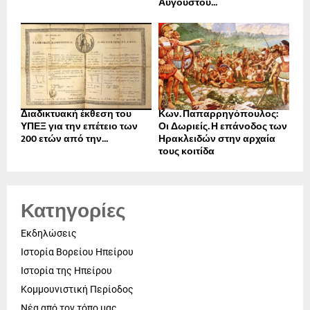
Αυγούστου...
Διαδικτυακή έκθεση του
Κων. Παπαρρηγόπουλος:
ΥΠΕΞ για την επέτειο των
Οι Δωριείς. Η επάνοδος των
200 ετών από την...
Ηρακλειδών στην αρχαία
τους κοιτίδα
Κατηγορίες
Εκδηλώσεις
Ιστορία Βορείου Ηπείρου
Ιστορία της Ηπείρου
Κομμουνιστική Περίοδος
Νέα από τον τόπο μας