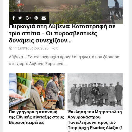
Πυρκαγιά στη Λύβενα: Καταστροφή σε
τρία σπίτια – Οι πυροσβεστικές
δυνάμεις συνεχίζουν...
11 Σεπτεμβρίου, 2023
0
Λύβενα – Έντονη ανησυχία προκαλεί η φωτιά που ξέσπασε
στο χωριό Λύβενα. Σύμφωνα...
Πιο γρήγορα η απονοµή
Έκκληση του Μητροπολίτη
της Εθνικής σύνταξης στους
Αργυροκάστρου
Βορειοηπειρώτες
Παντελεήμονα προς τον
Πατριάρχη Ρωσίας Αλέξιο (3