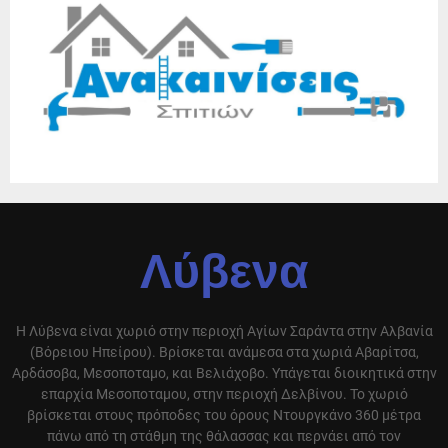
Λύβενα
Η Λύβενα είναι χωριό στην περιοχή Αγίων Σαράντα στην Αλβανία
(Βόρειου Ηπείρου). Βρίσκεται ανάμεσα στα χωριά Αβαρίτσα,
Αρδάσοβα, Μεσοποταμο, και Βελιάχοβο. Υπάγεται διοικητικά στην
επαρχία Μεσοποταμου, στην περιοχή Δελβίνου. Το χωριό
βρίσκεται στους πρόποδες του όρους Ντουργκάνο 360 μέτρα
πάνω από τη στάθμη της θάλασσας και περνάει από τον