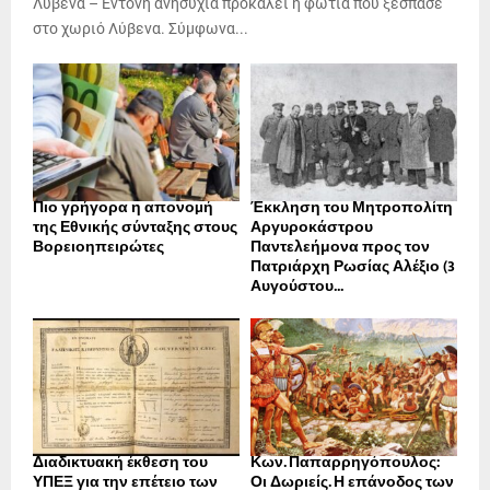
Λύβενα – Έντονη ανησυχία προκαλεί η φωτιά που ξέσπασε
στο χωριό Λύβενα. Σύμφωνα...
Πιο γρήγορα η απονοµή
Έκκληση του Μητροπολίτη
της Εθνικής σύνταξης στους
Αργυροκάστρου
Βορειοηπειρώτες
Παντελεήμονα προς τον
Πατριάρχη Ρωσίας Αλέξιο (3
Αυγούστου...
Διαδικτυακή έκθεση του
Κων. Παπαρρηγόπουλος:
ΥΠΕΞ για την επέτειο των
Οι Δωριείς. Η επάνοδος των