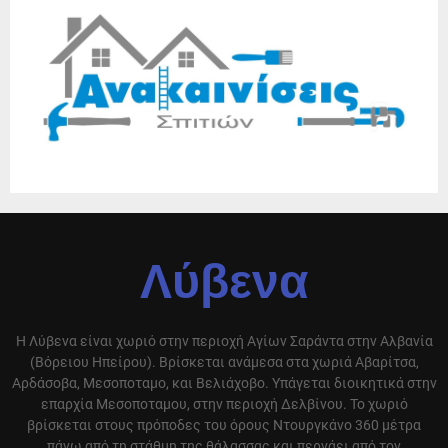
Λύβενα
Η Λύβενα είναι χωριό στην περιοχή Αγίων Σαράντα στην Αλβανία
(Βόρειου Ηπείρου). Βρίσκεται ανάμεσα στα χωριά Αβαρίτσα,
Αρδάσοβα, Μεσοποταμο, και Βελιάχοβο. Υπάγεται διοικητικά στην
επαρχία Μεσοποταμου, στην περιοχή Δελβίνου. Το χωριό
βρίσκεται στους πρόποδες του όρους Ντουργκάνο 360 μέτρα
πάνω από τη στάθμη της θάλασσας και περνάει από τον