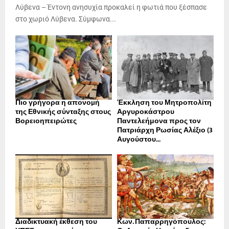
Λύβενα – Έντονη ανησυχία προκαλεί η φωτιά που ξέσπασε
στο χωριό Λύβενα. Σύμφωνα...
Πιο γρήγορα η απονοµή
Έκκληση του Μητροπολίτη
της Εθνικής σύνταξης στους
Αργυροκάστρου
Βορειοηπειρώτες
Παντελεήμονα προς τον
Πατριάρχη Ρωσίας Αλέξιο (3
Αυγούστου...
Διαδικτυακή έκθεση του
Κων. Παπαρρηγόπουλος: