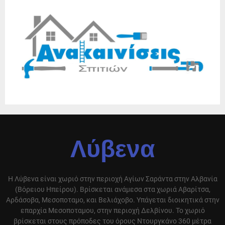
Λύβενα
Η Λύβενα είναι χωριό στην περιοχή Αγίων Σαράντα στην Αλβανία
(Βόρειου Ηπείρου). Βρίσκεται ανάμεσα στα χωριά Αβαρίτσα,
Αρδάσοβα, Μεσοποταμο, και Βελιάχοβο. Υπάγεται διοικητικά στην
επαρχία Μεσοποταμου, στην περιοχή Δελβίνου. Το χωριό
βρίσκεται στους πρόποδες του όρους Ντουργκάνο 360 μέτρα