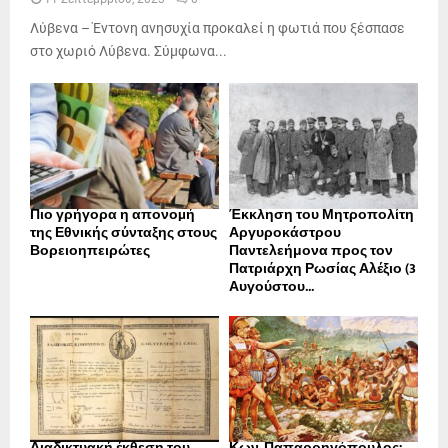
Λύβενα – Έντονη ανησυχία προκαλεί η φωτιά που ξέσπασε
στο χωριό Λύβενα. Σύμφωνα...
Πιο γρήγορα η απονοµή
Έκκληση του Μητροπολίτη
της Εθνικής σύνταξης στους
Αργυροκάστρου
Βορειοηπειρώτες
Παντελεήμονα προς τον
Πατριάρχη Ρωσίας Αλέξιο (3
Αυγούστου...
Διαδικτυακή έκθεση του
Κων. Παπαρρηγόπουλος: