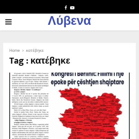
Facebook
Youtube
Λύβενα
PRIMARY
MENU
Home
κατέβηκε
Tag : κατέβηκε