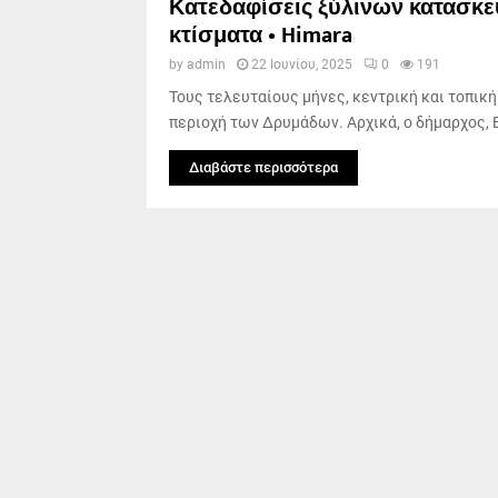
Κατεδαφίσεις ξύλινων κατασκευ
κτίσματα • Himara
by
admin
22 Ιουνίου, 2025
0
191
Τους τελευταίους μήνες, κεντρική και τοπική
περιοχή των Δρυμάδων. Αρχικά, ο δήμαρχος, Β
Διαβάστε περισσότερα