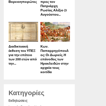
Βορειοηπειρώτες
προς τον
Πατριάρχη
Ρωσίας Αλέξιο (3
Αυγούστου...
Διαδικτυακή
Κων.
έκθεση του ΥΠΕΞ
Παπαρρηγόπουλ
για την επέτειο
ος: Οι Δωριείς. Η
των 200 ετών από
επάνοδος των
την...
Ηρακλειδών στην
αρχαία τους
κοιτίδα
Κατηγορίες
Εκδηλώσεις