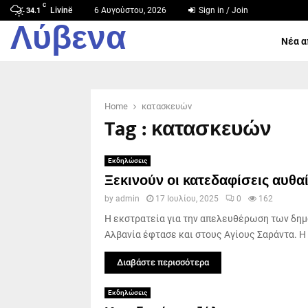
C
Livinë
6 Αυγούστου, 2026
Sign in / Join
34.1
Λύβενα
Νέα α
Home
κατασκευών
Tag : κατασκευών
Εκδηλώσεις
Ξεκινούν οι κατεδαφίσεις αυθ
by
admin
17 Ιουλίου, 2025
0
162
Η εκστρατεία για την απελευθέρωση των δη
Αλβανία έφτασε και στους Αγίους Σαράντα. Η
Διαβάστε περισσότερα
Εκδηλώσεις