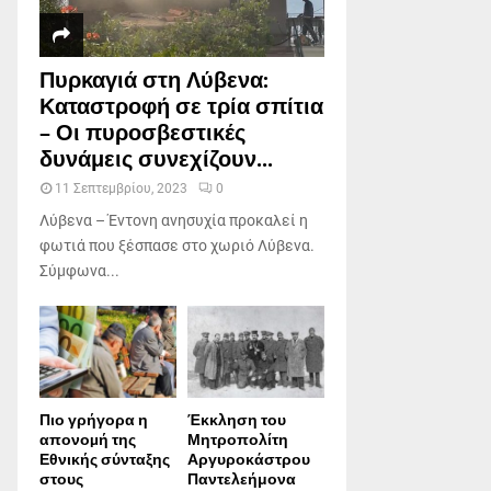
Πυρκαγιά στη Λύβενα:
Καταστροφή σε τρία σπίτια
– Οι πυροσβεστικές
δυνάμεις συνεχίζουν...
11 Σεπτεμβρίου, 2023
0
Λύβενα – Έντονη ανησυχία προκαλεί η
φωτιά που ξέσπασε στο χωριό Λύβενα.
Σύμφωνα...
Πιο γρήγορα η
Έκκληση του
απονοµή της
Μητροπολίτη
Εθνικής σύνταξης
Αργυροκάστρου
στους
Παντελεήμονα