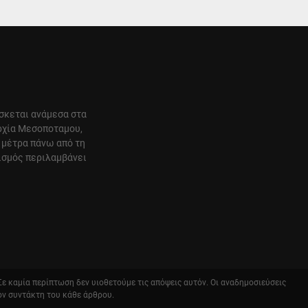
ίσκεται ανάμεσα στα
αρχία Μεσοποταμου,
 μέτρα πάνω από τη
ισμός περιλαμβάνει
 Σε καμία περίπτωση δεν υιοθετούμε τις απόψεις αυτόν. Οι αναδημοσιεύσεις
ον συντάκτη του κάθε άρθρου.