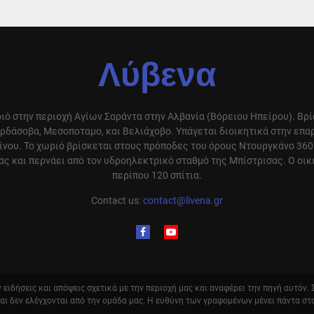
Λύβενα
ιό στην περιοχή Αγίων Σαράντα στην Αλβανία (Βόρειου Ηπείρου). Βρ
ρδάσοβα, Μεσοποταμο, και Βελιάχοβο. Υπάγεται διοικητικά στην επ
ίνου. Το χωριό βρίσκεται στους πρόποδες του όρους Ντουργκάνο 360
ς και περνάει από τον υδροηλεκτρικό σταθμό της Μπίστρισας. Ο οικ
περίπου 120 σπίτια.
Contact us:
contact@livena.gr
ειδήσεις και απόψεις σχετικά με την περιοχή μας και αναφέρει την πηγή αυτόν.
και δεν ελέγχονται από την ομάδα μας. Η ευθύνη των γραφομένων μένει πάντα στ