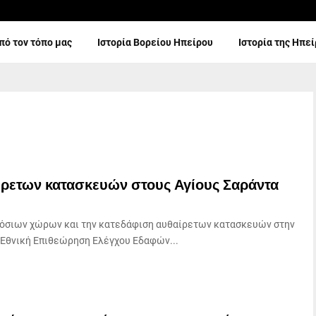
πό τον τόπο μας
Ιστορία Βορείου Ηπείρου
Ιστορία της Ηπε
αίρετων κατασκευών στους Αγίους Σαράντα
μόσιων χώρων και την κατεδάφιση αυθαίρετων κατασκευών στην
 Εθνική Επιθεώρηση Ελέγχου Εδαφών...