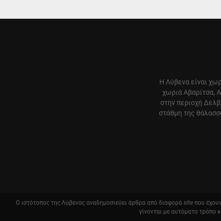
Η Λύβενα είναι χωρ
χωριά Αβαρίτσα, Α
στην περιοχή Δελβ
στάθμη της θάλασσα
Ο ιστότοπος της Λύβενας αναδημοσιεύει άρθρα από διαφορά site που έχουν 
γίνονται με αυτόματο τρόπο 