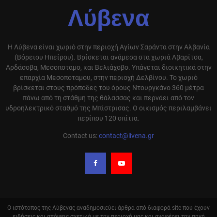
Λύβενα
Η Λύβενα είναι χωριό στην περιοχή Αγίων Σαράντα στην Αλβανία
(Βόρειου Ηπείρου). Βρίσκεται ανάμεσα στα χωριά Αβαρίτσα,
Αρδάσοβα, Μεσοποταμο, και Βελιάχοβο. Υπάγεται διοικητικά στην
επαρχία Μεσοποταμου, στην περιοχή Δελβίνου. Το χωριό
βρίσκεται στους πρόποδες του όρους Ντουργκάνο 360 μέτρα
πάνω από τη στάθμη της θάλασσας και περνάει από τον
υδροηλεκτρικό σταθμό της Μπίστρισας. Ο οικισμός περιλαμβάνει
περίπου 120 σπίτια.
Contact us:
contact@livena.gr
Ο ιστότοπος της Λύβενας αναδημοσιεύει άρθρα από διαφορά site που έχουν
ειδήσεις και απόψεις σχετικά με την περιοχή μας και αναφέρει την πηγή