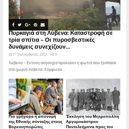
Πυρκαγιά στη Λύβενα: Καταστροφή σε
τρία σπίτια – Οι πυροσβεστικές
δυνάμεις συνεχίζουν...
11 Σεπτεμβρίου, 2023
0
Λύβενα – Έντονη ανησυχία προκαλεί η φωτιά που ξέσπασε
στο χωριό Λύβενα. Σύμφωνα...
Πιο γρήγορα η απονοµή
Έκκληση του Μητροπολίτη
της Εθνικής σύνταξης στους
Αργυροκάστρου
Βορειοηπειρώτες
Παντελεήμονα προς τον