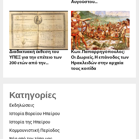
Αυγούστου...
Διαδικτυακή έκθεση του
Κων. Παπαρρηγόπουλος:
ΥΠΕΞ για την επέτειο των
Οι Δωριείς. Η επάνοδος των
200 ετών από την...
Ηρακλειδών στην αρχαία
τους κοιτίδα
Κατηγορίες
Εκδηλώσεις
Ιστορία Βορείου Ηπείρου
Ιστορία της Ηπείρου
Κομμουνιστική Περίοδος
Νέα από τον τόπο μας