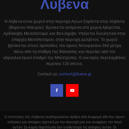
Λύβενα
Η Λύβενα είναι χωριό στην περιοχή Αγίων Σαράντα στην Αλβανία
(Βόρειου Ηπείρου). Βρίσκεται ανάμεσα στα χωριά Αβαρίτσα,
Αρδάσοβα, Μεσοποταμο, και Βελιάχοβο. Υπάγεται διοικητικά στην
επαρχία Μεσοποταμου, στην περιοχή Δελβίνου. Το χωριό
βρίσκεται στους πρόποδες του όρους Ντουργκάνο 360 μέτρα
πάνω από τη στάθμη της θάλασσας και περνάει από τον
υδροηλεκτρικό σταθμό της Μπίστρισας. Ο οικισμός περιλαμβάνει
περίπου 120 σπίτια.
Contact us:
contact@livena.gr
Ο ιστότοπος της Λύβενας αναδημοσιεύει άρθρα από διαφορά site που έχουν
ειδήσεις και απόψεις σχετικά με την περιοχή μας και αναφέρει την πηγή
αυτόν. Σε καμία περίπτωση δεν υιοθετούμε τις απόψεις αυτόν. Οι