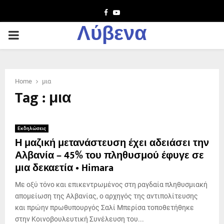
Facebook
Youtube
Λύβενα
PRIMARY
MENU
Home
μια
Tag : μια
Εκδηλώσεις
Η μαζική μετανάστευση έχει αδειάσει την
Αλβανία – 45% του πληθυσμού έφυγε σε
μια δεκαετία • Himara
Με οξύ τόνο και επικεντρωμένος στη ραγδαία πληθυσμιακή
απομείωση της Αλβανίας, ο αρχηγός της αντιπολίτευσης
και πρώην πρωθυπουργός Σαλί Μπερίσα τοποθετήθηκε
στην Κοινοβουλευτική Συνέλευση του...