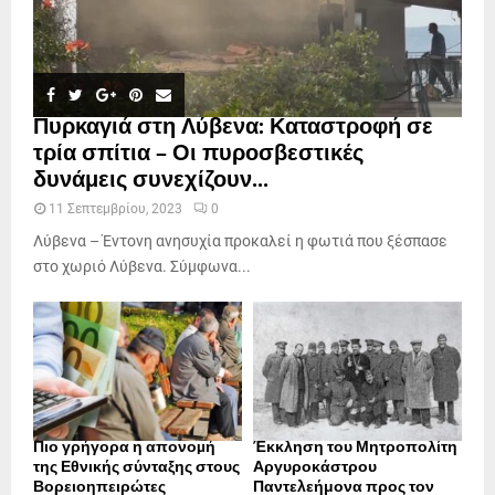
Πυρκαγιά στη Λύβενα: Καταστροφή σε
τρία σπίτια – Οι πυροσβεστικές
δυνάμεις συνεχίζουν...
11 Σεπτεμβρίου, 2023
0
Λύβενα – Έντονη ανησυχία προκαλεί η φωτιά που ξέσπασε
στο χωριό Λύβενα. Σύμφωνα...
Πιο γρήγορα η απονοµή
Έκκληση του Μητροπολίτη
της Εθνικής σύνταξης στους
Αργυροκάστρου
Βορειοηπειρώτες
Παντελεήμονα προς τον