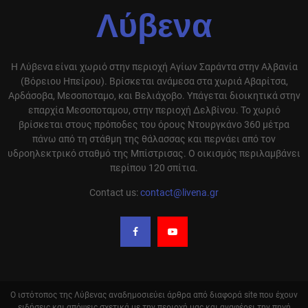
Λύβενα
Η Λύβενα είναι χωριό στην περιοχή Αγίων Σαράντα στην Αλβανία
(Βόρειου Ηπείρου). Βρίσκεται ανάμεσα στα χωριά Αβαρίτσα,
Αρδάσοβα, Μεσοποταμο, και Βελιάχοβο. Υπάγεται διοικητικά στην
επαρχία Μεσοποταμου, στην περιοχή Δελβίνου. Το χωριό
βρίσκεται στους πρόποδες του όρους Ντουργκάνο 360 μέτρα
πάνω από τη στάθμη της θάλασσας και περνάει από τον
υδροηλεκτρικό σταθμό της Μπίστρισας. Ο οικισμός περιλαμβάνει
περίπου 120 σπίτια.
Contact us:
contact@livena.gr
Ο ιστότοπος της Λύβενας αναδημοσιεύει άρθρα από διαφορά site που έχουν
ειδήσεις και απόψεις σχετικά με την περιοχή μας και αναφέρει την πηγή