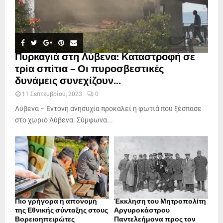
Πυρκαγιά στη Λύβενα: Καταστροφή σε
τρία σπίτια – Οι πυροσβεστικές
δυνάμεις συνεχίζουν...
11 Σεπτεμβρίου, 2023
0
Λύβενα – Έντονη ανησυχία προκαλεί η φωτιά που ξέσπασε
στο χωριό Λύβενα. Σύμφωνα...
Πιο γρήγορα η απονοµή
Έκκληση του Μητροπολίτη
της Εθνικής σύνταξης στους
Αργυροκάστρου
Βορειοηπειρώτες
Παντελεήμονα προς τον