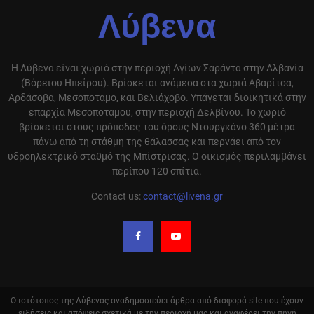
Λύβενα
Η Λύβενα είναι χωριό στην περιοχή Αγίων Σαράντα στην Αλβανία
(Βόρειου Ηπείρου). Βρίσκεται ανάμεσα στα χωριά Αβαρίτσα,
Αρδάσοβα, Μεσοποταμο, και Βελιάχοβο. Υπάγεται διοικητικά στην
επαρχία Μεσοποταμου, στην περιοχή Δελβίνου. Το χωριό
βρίσκεται στους πρόποδες του όρους Ντουργκάνο 360 μέτρα
πάνω από τη στάθμη της θάλασσας και περνάει από τον
υδροηλεκτρικό σταθμό της Μπίστρισας. Ο οικισμός περιλαμβάνει
περίπου 120 σπίτια.
Contact us:
contact@livena.gr
Ο ιστότοπος της Λύβενας αναδημοσιεύει άρθρα από διαφορά site που έχουν
ειδήσεις και απόψεις σχετικά με την περιοχή μας και αναφέρει την πηγή