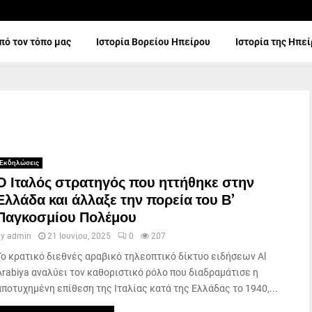
πό τον τόπο μας
Ιστορία Βορείου Ηπείρου
Ιστορία της Ηπε
Εκδηλώσεις
Ο Ιταλός στρατηγός που ηττήθηκε στην
Ελλάδα και άλλαξε την πορεία του Β’
Παγκοσμίου Πολέμου
by
admin
21 Ιουνίου, 2025
0
207
Το κρατικό διεθνές αραβικό τηλεοπτικό δίκτυο ειδήσεων Al
Arabiya αναλύει τον καθοριστικό ρόλο που διαδραμάτισε η
αποτυχημένη επίθεση της Ιταλίας κατά της Ελλάδας το 1940,...