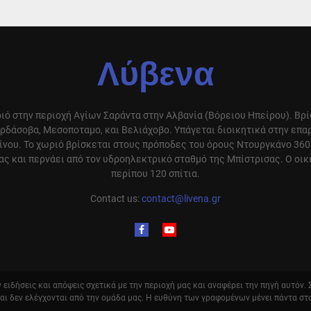
Λύβενα
ιό στην περιοχή Αγίων Σαράντα στην Αλβανία (Βόρειου Ηπείρου). Βρ
ρδάσοβα, Μεσοποταμο, και Βελιάχοβο. Υπάγεται διοικητικά στην επ
ίνου. Το χωριό βρίσκεται στους πρόποδες του όρους Ντουργκάνο 360
ς και περνάει από τον υδροηλεκτρικό σταθμό της Μπίστρισας. Ο οικ
περίπου 120 σπίτια.
Contact us:
contact@livena.gr
ειδήσεις και απόψεις σχετικά με την περιοχή μας και αναφέρει την πηγή αυτόν.
και δεν ελέγχονται από την ομάδα μας. Η ευθύνη των γραφομένων μένει πάντα στ