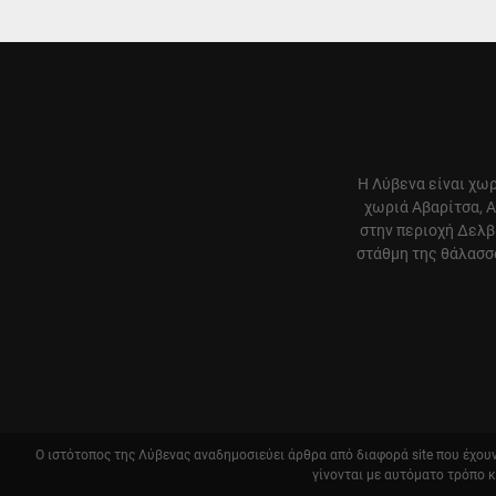
Η Λύβενα είναι χωρ
χωριά Αβαρίτσα, Α
στην περιοχή Δελβ
στάθμη της θάλασσα
Ο ιστότοπος της Λύβενας αναδημοσιεύει άρθρα από διαφορά site που έχουν 
γίνονται με αυτόματο τρόπο 