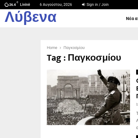
C
Livinë
6 Αυγούστου, 2026
Sign in / Join
26.4
Λύβενα
Νέα α
Home
Παγκοσμίου
Tag : Παγκοσμίου