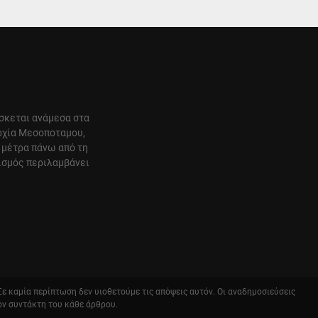
ίσκεται ανάμεσα στα
αρχία Μεσοποταμου,
 μέτρα πάνω από τη
ισμός περιλαμβάνει
 Σε καμία περίπτωση δεν υιοθετούμε τις απόψεις αυτόν. Οι αναδημοσιεύσεις
ον συντάκτη του κάθε άρθρου.