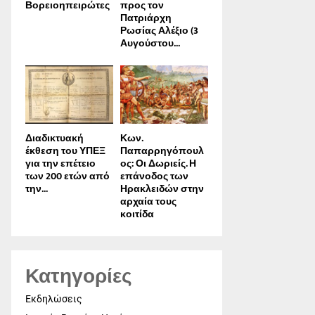
Βορειοηπειρώτες
προς τον
Πατριάρχη
Ρωσίας Αλέξιο (3
Αυγούστου...
Διαδικτυακή
Κων.
έκθεση του ΥΠΕΞ
Παπαρρηγόπουλ
για την επέτειο
ος: Οι Δωριείς. Η
των 200 ετών από
επάνοδος των
την...
Ηρακλειδών στην
αρχαία τους
κοιτίδα
Κατηγορίες
Εκδηλώσεις