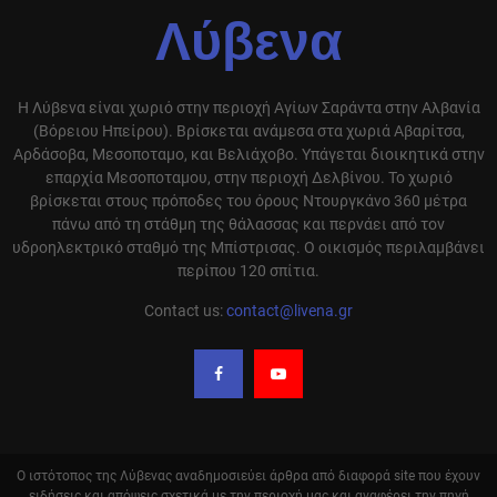
Λύβενα
Η Λύβενα είναι χωριό στην περιοχή Αγίων Σαράντα στην Αλβανία
(Βόρειου Ηπείρου). Βρίσκεται ανάμεσα στα χωριά Αβαρίτσα,
Αρδάσοβα, Μεσοποταμο, και Βελιάχοβο. Υπάγεται διοικητικά στην
επαρχία Μεσοποταμου, στην περιοχή Δελβίνου. Το χωριό
βρίσκεται στους πρόποδες του όρους Ντουργκάνο 360 μέτρα
πάνω από τη στάθμη της θάλασσας και περνάει από τον
υδροηλεκτρικό σταθμό της Μπίστρισας. Ο οικισμός περιλαμβάνει
περίπου 120 σπίτια.
Contact us:
contact@livena.gr
Ο ιστότοπος της Λύβενας αναδημοσιεύει άρθρα από διαφορά site που έχουν
ειδήσεις και απόψεις σχετικά με την περιοχή μας και αναφέρει την πηγή