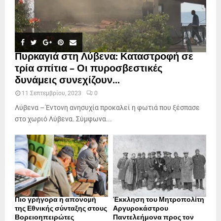
Πυρκαγιά στη Λύβενα: Καταστροφή σε
τρία σπίτια – Οι πυροσβεστικές
δυνάμεις συνεχίζουν...
11 Σεπτεμβρίου, 2023
0
Λύβενα – Έντονη ανησυχία προκαλεί η φωτιά που ξέσπασε
στο χωριό Λύβενα. Σύμφωνα...
Πιο γρήγορα η απονοµή
Έκκληση του Μητροπολίτη
της Εθνικής σύνταξης στους
Αργυροκάστρου
Βορειοηπειρώτες
Παντελεήμονα προς τον