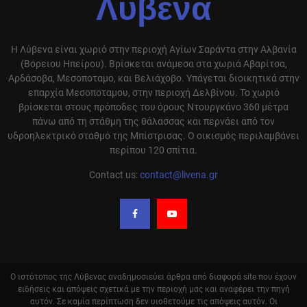
Λύβενα
Η Λύβενα είναι χωριό στην περιοχή Αγίων Σαράντα στην Αλβανία
(Βόρειου Ηπείρου). Βρίσκεται ανάμεσα στα χωριά Αβαρίτσα,
Αρδάσοβα, Μεσοποταμο, και Βελιάχοβο. Υπάγεται διοικητικά στην
επαρχία Μεσοποταμου, στην περιοχή Δελβίνου. Το χωριό
βρίσκεται στους πρόποδες του όρους Ντουργκάνο 360 μέτρα
πάνω από τη στάθμη της θάλασσας και περνάει από τον
υδροηλεκτρικό σταθμό της Μπίστρισας. Ο οικισμός περιλαμβάνει
περίπου 120 σπίτια.
Contact us:
contact@livena.gr
Ο ιστότοπος της Λύβενας αναδημοσιεύει άρθρα από διαφορά site που έχουν
ειδήσεις και απόψεις σχετικά με την περιοχή μας και αναφέρει την πηγή
αυτόν. Σε καμία περίπτωση δεν υιοθετούμε τις απόψεις αυτόν. Οι