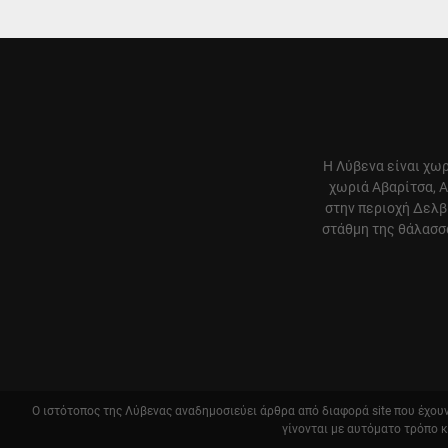
Η Λύβενα είναι χωρ
χωριά Αβαρίτσα, Α
στην περιοχή Δελβ
στάθμη της θάλασσα
Ο ιστότοπος της Λύβενας αναδημοσιεύει άρθρα από διαφορά site που έχουν 
γίνονται με αυτόματο τρόπο 