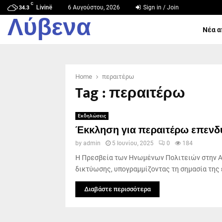
C
Livinë
6 Αυγούστου, 2026
Sign in / Join
34.3
Λύβενα
Νέα α
Home
περαιτέρω
Tag : περαιτέρω
Εκδηλώσεις
Έκκληση για περαιτέρω επενδύ
by
admin
5 Ιουνίου, 2025
0
184
Η Πρεσβεία των Ηνωμένων Πολιτειών στην Α
δικτύωσης, υπογραμμίζοντας τη σημασία της 
Διαβάστε περισσότερα