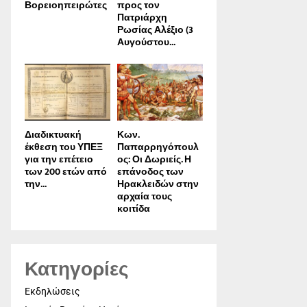
Βορειοηπειρώτες
προς τον
Πατριάρχη
Ρωσίας Αλέξιο (3
Αυγούστου...
Διαδικτυακή
Κων.
έκθεση του ΥΠΕΞ
Παπαρρηγόπουλ
για την επέτειο
ος: Οι Δωριείς. Η
των 200 ετών από
επάνοδος των
την...
Ηρακλειδών στην
αρχαία τους
κοιτίδα
Κατηγορίες
Εκδηλώσεις