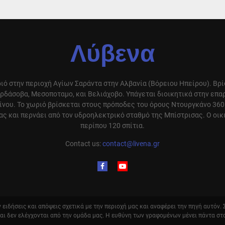
Λύβενα
ιό στην περιοχή Αγίων Σαράντα στην Αλβανία (Βόρειου Ηπείρου). Βρ
ρδάσοβα, Μεσοποταμο, και Βελιάχοβο. Υπάγεται διοικητικά στην επ
ίνου. Το χωριό βρίσκεται στους πρόποδες του όρους Ντουργκάνο 360
ς και περνάει από τον υδροηλεκτρικό σταθμό της Μπίστρισας. Ο οικ
περίπου 120 σπίτια.
Contact us:
contact@livena.gr
ειδήσεις και απόψεις σχετικά με την περιοχή μας και αναφέρει την πηγή αυτόν.
και δεν ελέγχονται από την ομάδα μας. Η ευθύνη των γραφομένων μένει πάντα στ