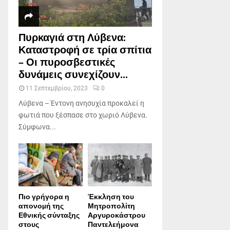
Πυρκαγιά στη Λύβενα:
Καταστροφή σε τρία σπίτια
– Οι πυροσβεστικές
δυνάμεις συνεχίζουν...
11 Σεπτεμβρίου, 2023
0
Λύβενα – Έντονη ανησυχία προκαλεί η
φωτιά που ξέσπασε στο χωριό Λύβενα.
Σύμφωνα...
Πιο γρήγορα η
Έκκληση του
απονοµή της
Μητροπολίτη
Εθνικής σύνταξης
Αργυροκάστρου
στους
Παντελεήμονα