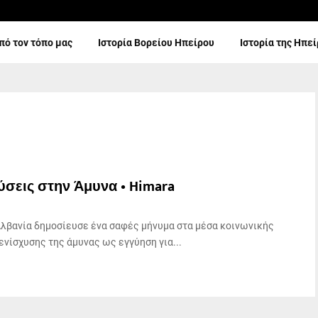
πό τον τόπο μας
Ιστορία Βορείου Ηπείρου
Ιστορία της Ηπε
σεις στην Άμυνα • Himara
λβανία δημοσίευσε ένα σαφές μήνυμα στα μέσα κοινωνικής
ενίσχυσης της άμυνας ως εγγύηση για...