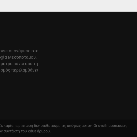
ίσκεται ανάμεσα στα
αρχία Μεσοποταμου,
 μέτρα πάνω από τη
ισμός περιλαμβάνει
 Σε καμία περίπτωση δεν υιοθετούμε τις απόψεις αυτόν. Οι αναδημοσιεύσεις
ον συντάκτη του κάθε άρθρου.