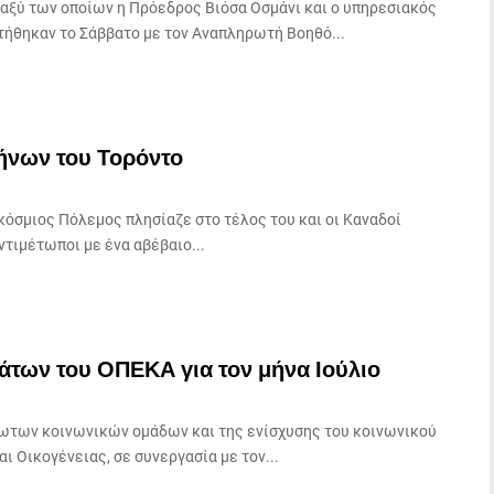
αξύ των οποίων η Πρόεδρος Βιόσα Οσμάνι και ο υπηρεσιακός
τήθηκαν το Σάββατο με τον Αναπληρωτή Βοηθό...
λήνων του Τορόντο
όσμιος Πόλεμος πλησίαζε στο τέλος του και οι Καναδοί
τιμέτωποι με ένα αβέβαιο...
άτων του ΟΠΕΚΑ για τον μήνα Ιούλιο
λωτων κοινωνικών ομάδων και της ενίσχυσης του κοινωνικού
ι Οικογένειας, σε συνεργασία με τον...