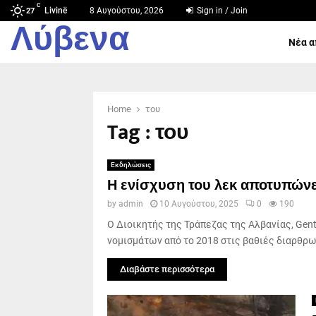
C
Livinë
8 Αυγούστου, 2026
Sign in / Join
27
Λύβενα
Νέα α
Home
του
Tag : του
Εκδηλώσεις
Η ενίσχυση του λεκ αποτυπώνε
by
admin
10 Αυγούστου, 2025
0
190
Ο Διοικητής της Τράπεζας της Αλβανίας, Gent
νομισμάτων από το 2018 στις βαθιές διαρθρω
Διαβάστε περισσότερα