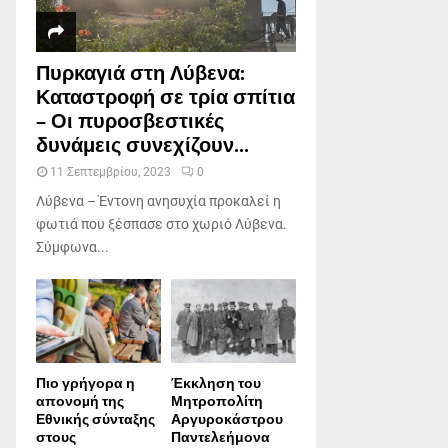
Πυρκαγιά στη Λύβενα:
Καταστροφή σε τρία σπίτια
– Οι πυροσβεστικές
δυνάμεις συνεχίζουν...
11 Σεπτεμβρίου, 2023
0
Λύβενα – Έντονη ανησυχία προκαλεί η
φωτιά που ξέσπασε στο χωριό Λύβενα.
Σύμφωνα...
Πιο γρήγορα η
Έκκληση του
απονοµή της
Μητροπολίτη
Εθνικής σύνταξης
Αργυροκάστρου
στους
Παντελεήμονα