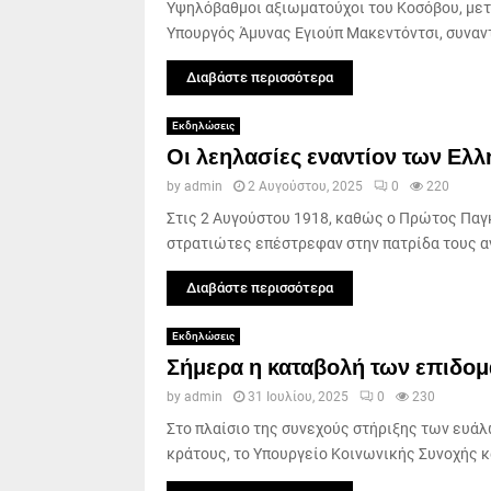
Υψηλόβαθμοι αξιωματούχοι του Κοσόβου, μετ
Υπουργός Άμυνας Εγιούπ Μακεντόντσι, συναν
Διαβάστε περισσότερα
Εκδηλώσεις
Οι λεηλασίες εναντίον των Ελ
by
admin
2 Αυγούστου, 2025
0
220
Στις 2 Αυγούστου 1918, καθώς ο Πρώτος Παγκ
στρατιώτες επέστρεφαν στην πατρίδα τους αν
Διαβάστε περισσότερα
Εκδηλώσεις
Σήμερα η καταβολή των επιδομ
by
admin
31 Ιουλίου, 2025
0
230
Στο πλαίσιο της συνεχούς στήριξης των ευά
κράτους, το Υπουργείο Κοινωνικής Συνοχής κα