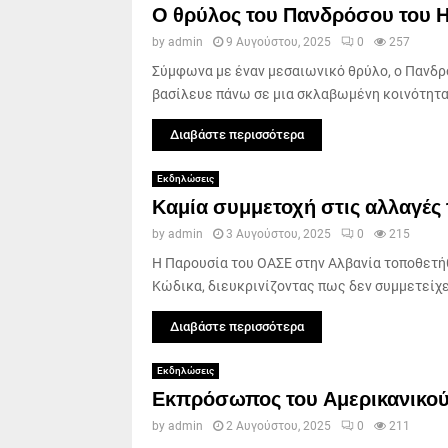
Ο θρύλος του Πανδρόσου του Η
by
admin
9 Αυγούστου, 2025
0
257
Σύμφωνα με έναν μεσαιωνικό θρύλο, ο Πανδρό
βασίλευε πάνω σε μια σκλαβωμένη κοινότητα 
Διαβάστε περισσότερα
Εκδηλώσεις
Καμία συμμετοχή στις αλλαγές 
by
admin
3 Αυγούστου, 2025
0
215
Η Παρουσία του ΟΑΣΕ στην Αλβανία τοποθετήθ
Κώδικα, διευκρινίζοντας πως δεν συμμετείχε 
Διαβάστε περισσότερα
Εκδηλώσεις
Εκπρόσωπος του Αμερικανικού
by
admin
2 Αυγούστου, 2025
0
211