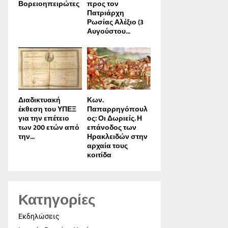
Βορειοηπειρώτες
προς τον
Πατριάρχη
Ρωσίας Αλέξιο (3
Αυγούστου...
Διαδικτυακή
Κων.
έκθεση του ΥΠΕΞ
Παπαρρηγόπουλ
για την επέτειο
ος: Οι Δωριείς. Η
των 200 ετών από
επάνοδος των
την...
Ηρακλειδών στην
αρχαία τους
κοιτίδα
Κατηγορίες
Εκδηλώσεις