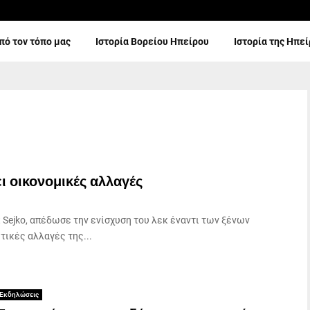
πό τον τόπο μας
Ιστορία Βορείου Ηπείρου
Ιστορία της Ηπε
ι οικονομικές αλλαγές
 Sejko, απέδωσε την ενίσχυση του λεκ έναντι των ξένων
τικές αλλαγές της...
Εκδηλώσεις