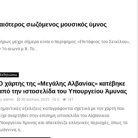
χαιότερος σωζόμενος μουσικός ύμνος
λήρως μέχρι σήμερα είναι ο περίφημος «Επιτάφιος του Σεικίλου»,
1ο αιώνα μ.Χ. Το...
Εκδηλώσεις
Ο χάρτης της «Μεγάλης Αλβανίας» κατέβηκε
από την ιστοσελίδα του Υπουργείου Άμυνας
by
admin
30 Ιουλίου, 2025
0
181
Σημαντικές εξελίξεις καταγράφονται σχετικά με τον χάρτη που
είχε αναρτηθεί στην επίσημη ιστοσελίδα του Αλβανικού
Υπουργείου Άμυνας και απεικόνιζε ελληνικές περιοχές, όπως τα
ωάννινα, η...