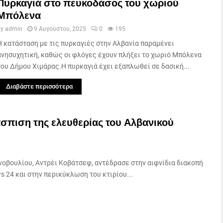
Πυρκαγιά στο πευκοδάσος του χωριού
Μπόλενα
by
admin
9 Αυγούστου, 2025
0
195
Η κατάσταση με τις πυρκαγιές στην Αλβανία παραμένει
ανησυχητική, καθώς οι φλόγες έχουν πλήξει το χωριό Μπόλενα
του Δήμου Χιμάρας.Η πυρκαγιά έχει εξαπλωθεί σε δασική...
Διαβάστε περισσότερα
άσπιση της ελευθερίας του Αλβανικού
οβουλίου, Αντρέι Κοβάτσεφ, αντέδρασε στην αιφνίδια διακοπή
 24 και στην περικύκλωση του κτιρίου...