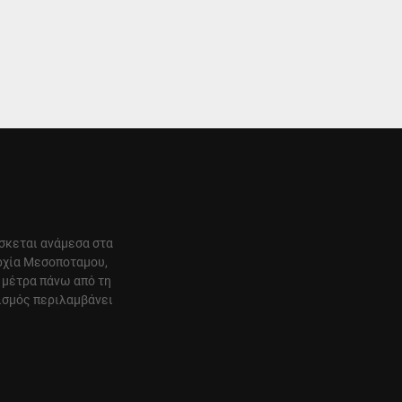
ίσκεται ανάμεσα στα
αρχία Μεσοποταμου,
 μέτρα πάνω από τη
ισμός περιλαμβάνει