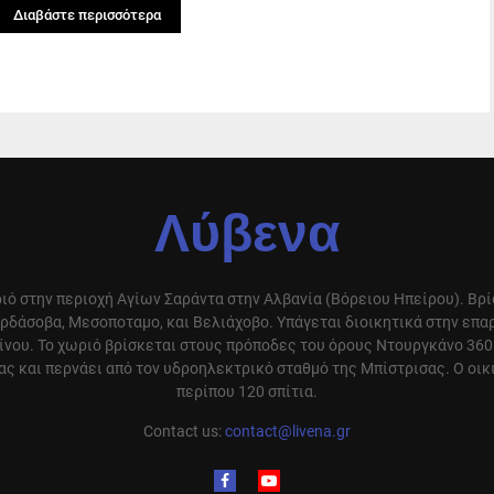
Διαβάστε περισσότερα
Λύβενα
ιό στην περιοχή Αγίων Σαράντα στην Αλβανία (Βόρειου Ηπείρου). Βρ
ρδάσοβα, Μεσοποταμο, και Βελιάχοβο. Υπάγεται διοικητικά στην επ
ίνου. Το χωριό βρίσκεται στους πρόποδες του όρους Ντουργκάνο 360
ς και περνάει από τον υδροηλεκτρικό σταθμό της Μπίστρισας. Ο οικ
περίπου 120 σπίτια.
Contact us:
contact@livena.gr