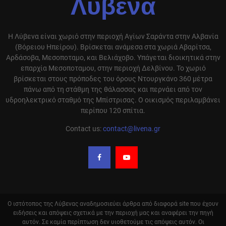
Λύβενα
Η Λύβενα είναι χωριό στην περιοχή Αγίων Σαράντα στην Αλβανία
(Βόρειου Ηπείρου). Βρίσκεται ανάμεσα στα χωριά Αβαρίτσα,
Αρδάσοβα, Μεσοποταμο, και Βελιάχοβο. Υπάγεται διοικητικά στην
επαρχία Μεσοποταμου, στην περιοχή Δελβίνου. Το χωριό
βρίσκεται στους πρόποδες του όρους Ντουργκάνο 360 μέτρα
πάνω από τη στάθμη της θάλασσας και περνάει από τον
υδροηλεκτρικό σταθμό της Μπίστρισας. Ο οικισμός περιλαμβάνει
περίπου 120 σπίτια.
Contact us:
contact@livena.gr
Ο ιστότοπος της Λύβενας αναδημοσιεύει άρθρα από διαφορά site που έχουν
ειδήσεις και απόψεις σχετικά με την περιοχή μας και αναφέρει την πηγή
αυτόν. Σε καμία περίπτωση δεν υιοθετούμε τις απόψεις αυτόν. Οι