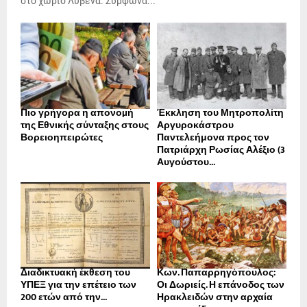
στο χωριό Λύβενα. Σύμφωνα...
Πιο γρήγορα η απονοµή
Έκκληση του Μητροπολίτη
της Εθνικής σύνταξης στους
Αργυροκάστρου
Βορειοηπειρώτες
Παντελεήμονα προς τον
Πατριάρχη Ρωσίας Αλέξιο (3
Αυγούστου...
Διαδικτυακή έκθεση του
Κων. Παπαρρηγόπουλος:
ΥΠΕΞ για την επέτειο των
Οι Δωριείς. Η επάνοδος των
200 ετών από την...
Ηρακλειδών στην αρχαία