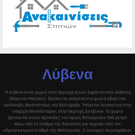
Λύβενα
Η Λύβενα είναι χωριό στην περιοχή Αγίων Σαράντα στην Αλβανία
(Βόρειου Ηπείρου). Βρίσκεται ανάμεσα στα χωριά Αβαρίτσα,
Αρδάσοβα, Μεσοποταμο, και Βελιάχοβο. Υπάγεται διοικητικά στην
επαρχία Μεσοποταμου, στην περιοχή Δελβίνου. Το χωριό
βρίσκεται στους πρόποδες του όρους Ντουργκάνο 360 μέτρα
πάνω από τη στάθμη της θάλασσας και περνάει από τον
υδροηλεκτρικό σταθμό της Μπίστρισας. Ο οικισμός περιλαμβάνει