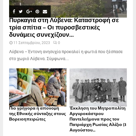
Πυρκαγιά στη Λύβενα: Καταστροφή σε
τρία σπίτια – Οι πυροσβεστικές
δυνάμεις συνεχίζουν...
11 Σεπτεμβρίου, 2023
0
Λύβενα – Έντονη ανησυχία προκαλεί η φωτιά που ξέσπασε
στο χωριό Λύβενα. Σύμφωνα...
Πιο γρήγορα η απονοµή
Έκκληση του Μητροπολίτη
της Εθνικής σύνταξης στους
Αργυροκάστρου
Βορειοηπειρώτες
Παντελεήμονα προς τον
Πατριάρχη Ρωσίας Αλέξιο (3
Αυγούστου...