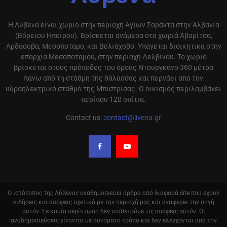
Η Λύβενα είναι χωριό στην περιοχή Αγίων Σαράντα στην Αλβανία
(Βόρειου Ηπείρου). Βρίσκεται ανάμεσα στα χωριά Αβαρίτσα,
Αρδάσοβα, Μεσοποταμο, και Βελιάχοβο. Υπάγεται διοικητικά στην
επαρχία Μεσοποταμου, στην περιοχή Δελβίνου. Το χωριό
βρίσκεται στους πρόποδες του όρους Ντουργκάνο 360 μέτρα
πάνω από τη στάθμη της θάλασσας και περνάει από τον
υδροηλεκτρικό σταθμό της Μπίστρισας. Ο οικισμός περιλαμβάνει
περίπου 120 σπίτια.
Contact us:
contact@livena.gr
Ο ιστότοπος της Λύβενας αναδημοσιεύει άρθρα από διαφορά site που έχουν
ειδήσεις και απόψεις σχετικά με την περιοχή μας και αναφέρει την πηγή
αυτόν. Σε καμία περίπτωση δεν υιοθετούμε τις απόψεις αυτόν. Οι
αναδημοσιεύσεις γίνονται με αυτόματο τρόπο και δεν ελέγχονται από την