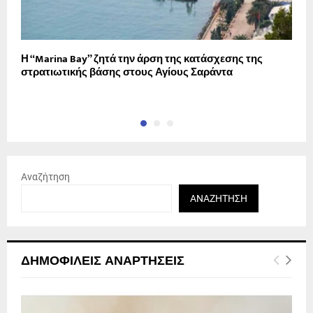
Η “Marina Bay” ζητά την άρση της κατάσχεσης της
5
στρατιωτικής βάσης στους Αγίους Σαράντα
Κ
Αναζήτηση
ΑΝΑΖΉΤΗΣΗ
ΔΗΜΟΦΙΛΕΊΣ ΑΝΑΡΤΉΣΕΙΣ