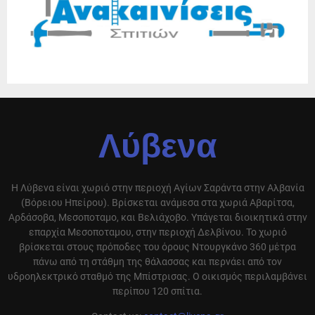
Λύβενα
Η Λύβενα είναι χωριό στην περιοχή Αγίων Σαράντα στην Αλβανία
(Βόρειου Ηπείρου). Βρίσκεται ανάμεσα στα χωριά Αβαρίτσα,
Αρδάσοβα, Μεσοποταμο, και Βελιάχοβο. Υπάγεται διοικητικά στην
επαρχία Μεσοποταμου, στην περιοχή Δελβίνου. Το χωριό
βρίσκεται στους πρόποδες του όρους Ντουργκάνο 360 μέτρα
πάνω από τη στάθμη της θάλασσας και περνάει από τον
υδροηλεκτρικό σταθμό της Μπίστρισας. Ο οικισμός περιλαμβάνει
περίπου 120 σπίτια.