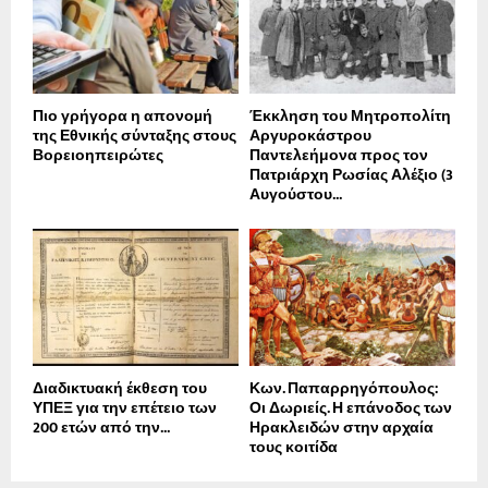
Πιο γρήγορα η απονοµή
Έκκληση του Μητροπολίτη
της Εθνικής σύνταξης στους
Αργυροκάστρου
Βορειοηπειρώτες
Παντελεήμονα προς τον
Πατριάρχη Ρωσίας Αλέξιο (3
Αυγούστου...
Διαδικτυακή έκθεση του
Κων. Παπαρρηγόπουλος:
ΥΠΕΞ για την επέτειο των
Οι Δωριείς. Η επάνοδος των
200 ετών από την...
Ηρακλειδών στην αρχαία
τους κοιτίδα