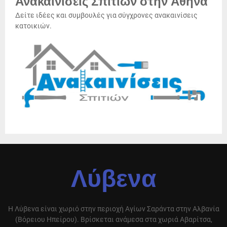
Ανακαινίσεις Σπιτιών στην Αθήνα
Δείτε ιδέες και συμβουλές για σύγχρονες ανακαινίσεις
κατοικιών.
Λύβενα
Η Λύβενα είναι χωριό στην περιοχή Αγίων Σαράντα στην Αλβανία
(Βόρειου Ηπείρου). Βρίσκεται ανάμεσα στα χωριά Αβαρίτσα,