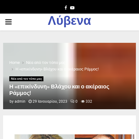
Facebook
Youtube
Λύβενα
PRIMARY
MENU
Home
Νέα από τον τόπο μας
Η «επικίνδυνη» Βλάχου και ο ακέραιος Ράμμος!
Νέα από τον τόπο μας
Η «επικίνδυνη» Βλάχου και ο ακέραιος
Ράμμος!
by
admin
29 Ιανουαρίου, 2023
0
332