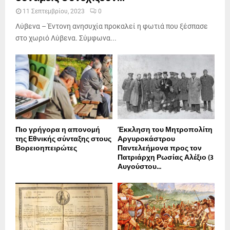
11 Σεπτεμβρίου, 2023
0
Λύβενα – Έντονη ανησυχία προκαλεί η φωτιά που ξέσπασε
στο χωριό Λύβενα. Σύμφωνα...
Πιο γρήγορα η απονοµή
Έκκληση του Μητροπολίτη
της Εθνικής σύνταξης στους
Αργυροκάστρου
Βορειοηπειρώτες
Παντελεήμονα προς τον
Πατριάρχη Ρωσίας Αλέξιο (3
Αυγούστου...