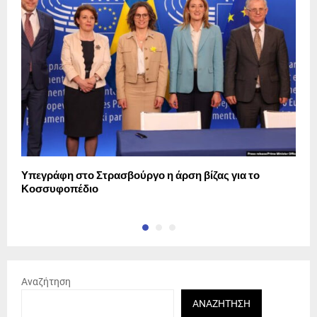
Υπεγράφη στο Στρασβούργο η άρση βίζας για το
Ε
Κοσσυφοπέδιο
Τ
Αναζήτηση
ΑΝΑΖΉΤΗΣΗ