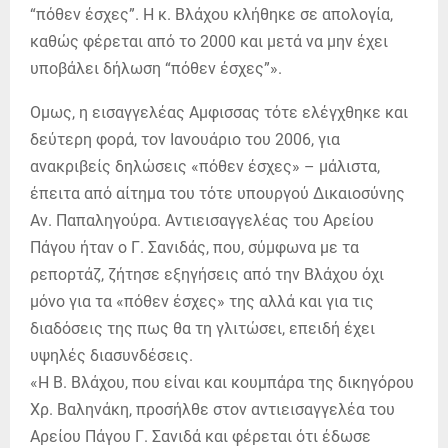
“πόθεν έσχες”. H κ. Βλάχου κλήθηκε σε απολογία,
καθώς φέρεται από το 2000 και μετά να μην έχει
υποβάλει δήλωση “πόθεν έσχες”».
Ομως, η εισαγγελέας Αμφισσας τότε ελέγχθηκε και
δεύτερη φορά, τον Ιανουάριο του 2006, για
ανακριβείς δηλώσεις «πόθεν έσχες» – μάλιστα,
έπειτα από αίτημα του τότε υπουργού Δικαιοσύνης
Αν. Παπαληγούρα. Αντιεισαγγελέας του Αρείου
Πάγου ήταν ο Γ. Σανιδάς, που, σύμφωνα με τα
ρεπορτάζ, ζήτησε εξηγήσεις από την Βλάχου όχι
μόνο για τα «πόθεν έσχες» της αλλά και για τις
διαδόσεις της πως θα τη γλιτώσει, επειδή έχει
υψηλές διασυνδέσεις.
«Η Β. Βλάχου, που είναι και κουμπάρα της δικηγόρου
Χρ. Βαληνάκη, προσήλθε στον αντιεισαγγελέα του
Αρείου Πάγου Γ. Σανιδά και φέρεται ότι έδωσε