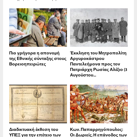
Πιο γρήγορα η απονοµή
Έκκληση του Μητροπολίτη
της Εθνικής σύνταξης στους
Αργυροκάστρου
Βορειοηπειρώτες
Παντελεήμονα προς τον
Πατριάρχη Ρωσίας Αλέξιο (3
Αυγούστου...
Διαδικτυακή έκθεση του
Κων. Παπαρρηγόπουλος:
ΥΠΕΞ για την επέτειο των
Οι Δωριείς. Η επάνοδος των