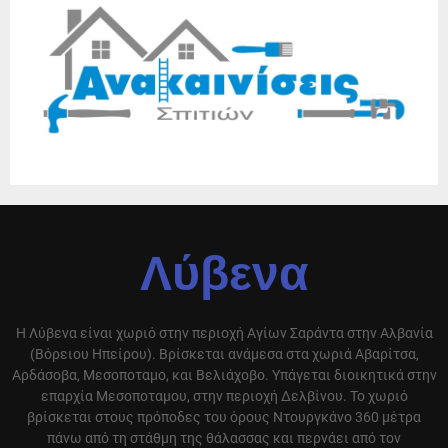
Λύβενα
Η Λύβενα είναι χωριό στην περιοχή Αγίων Σαράντα στην Αλβανία
(Βόρειου Ηπείρου). Βρίσκεται ανάμεσα στα χωριά Αβαρίτσα,
Αρδάσοβα, Μεσοποταμο, και Βελιάχοβο. Υπάγεται διοικητικά στην
επαρχία Μεσοποταμου, στην περιοχή Δελβίνου. Το χωριό
βρίσκεται στους πρόποδες του όρους Ντουργκάνο 360 μέτρα
πάνω από τη στάθμη της θάλασσας και περνάει από τον