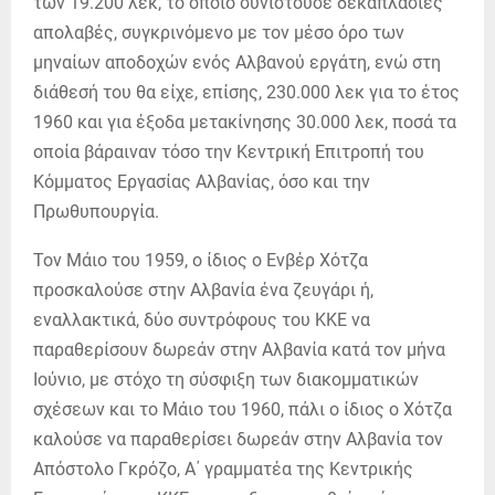
των 19.200 λεκ, το οποίο συνιστούσε δεκαπλάσιες
απολαβές, συγκρινόμενο με τον μέσο όρο των
μηναίων αποδοχών ενός Αλβανού εργάτη, ενώ στη
διάθεσή του θα είχε, επίσης, 230.000 λεκ για το έτος
1960 και για έξοδα μετακίνησης 30.000 λεκ, ποσά τα
οποία βάραιναν τόσο την Κεντρική Επιτροπή του
Κόμματος Εργασίας Αλβανίας, όσο και την
Πρωθυπουργία.
Τον Μάιο του 1959, ο ίδιος ο Ενβέρ Χότζα
προσκαλούσε στην Αλβανία ένα ζευγάρι ή,
εναλλακτικά, δύο συντρόφους του ΚΚΕ να
παραθερίσουν δωρεάν στην Αλβανία κατά τον μήνα
Ιούνιο, με στόχο τη σύσφιξη των διακομματικών
σχέσεων και το Μάιο του 1960, πάλι ο ίδιος ο Χότζα
καλούσε να παραθερίσει δωρεάν στην Αλβανία τον
Απόστολο Γκρόζο, Α΄ γραμματέα της Κεντρικής