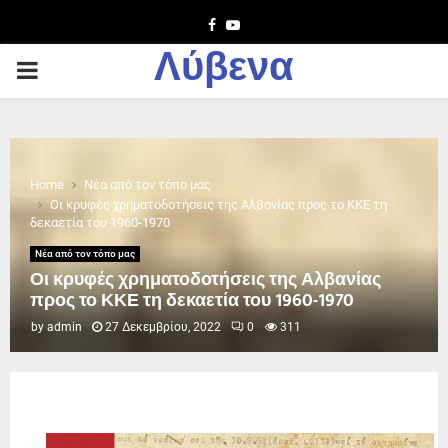
Facebook
Youtube
Λύβενα
PRIMARY
MENU
Home
Νέα από τον τόπο μας
Οι κρυφές χρηματοδοτήσεις της Αλβανίας προς το ΚΚΕ τη
δεκαετία του 1960-1970
Νέα από τον τόπο μας
Οι κρυφές χρηματοδοτήσεις της Αλβανίας
προς το ΚΚΕ τη δεκαετία του 1960-1970
by
admin
27 Δεκεμβρίου, 2022
0
311