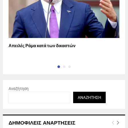
Απειλές Ράμα κατά των δικαστών
Ε
Αναζήτηση
ΑΝΑΖΉΤΗΣΗ
ΔΗΜΟΦΙΛΕΊΣ ΑΝΑΡΤΉΣΕΙΣ