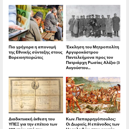
Πιο γρήγορα η απονοµή
Έκκληση του Μητροπολίτη
της Εθνικής σύνταξης στους
Αργυροκάστρου
Βορειοηπειρώτες
Παντελεήμονα προς τον
Πατριάρχη Ρωσίας Αλέξιο (3
Αυγούστου...
Διαδικτυακή έκθεση του
Κων. Παπαρρηγόπουλος:
ΥΠΕΞ για την επέτειο των
Οι Δωριείς. Η επάνοδος των