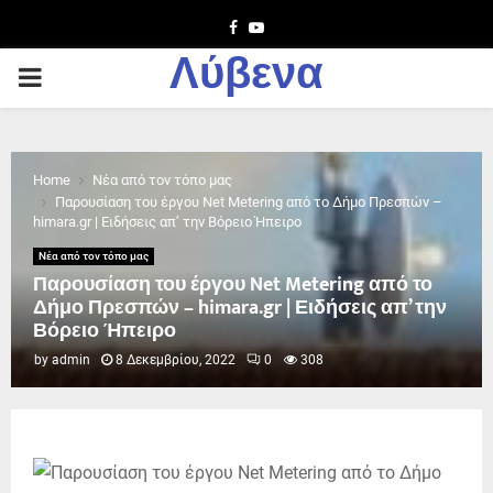
Facebook
Youtube
Λύβενα
PRIMARY
MENU
Home
Νέα από τον τόπο μας
Παρουσίαση του έργου Net Metering από το Δήμο Πρεσπών –
himara.gr | Ειδήσεις απ’ την Βόρειο Ήπειρο
Νέα από τον τόπο μας
Παρουσίαση του έργου Net Metering από το
Δήμο Πρεσπών – himara.gr | Ειδήσεις απ’ την
Βόρειο Ήπειρο
by
admin
8 Δεκεμβρίου, 2022
0
308