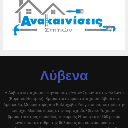
Λύβενα
Η Λύβενα είναι χωριό στην περιοχή Αγίων Σαράντα στην Αλβανία
(Βόρειου Ηπείρου). Βρίσκεται ανάμεσα στα χωριά Αβαρίτσα,
Αρδάσοβα, Μεσοποταμο, και Βελιάχοβο. Υπάγεται διοικητικά στην
επαρχία Μεσοποταμου, στην περιοχή Δελβίνου. Το χωριό
βρίσκεται στους πρόποδες του όρους Ντουργκάνο 360 μέτρα
πάνω από τη στάθμη της θάλασσας και περνάει από τον