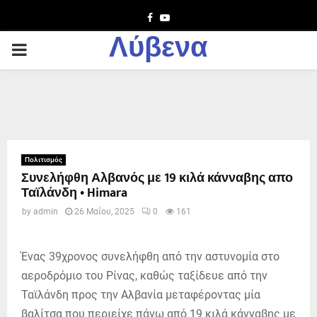
Facebook
Youtube
Λύβενα
PRIMARY
MENU
Πολιτισμός
Συνελήφθη Αλβανός με 19 κιλά κάνναβης απο
Ταϊλάνδη • Himara
by
admin
26 Μαΐου, 2025
0
161
Ένας 39χρονος συνελήφθη από την αστυνομία στο
αεροδρόμιο του Ρίνας, καθώς ταξίδευε από την
Ταϊλάνδη προς την Αλβανία μεταφέροντας μία
βαλίτσα που περιείχε πάνω από 19 κιλά κάνναβης με