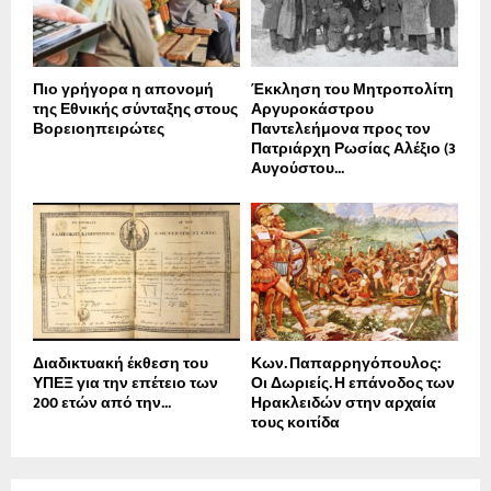
Πιο γρήγορα η απονοµή
Έκκληση του Μητροπολίτη
της Εθνικής σύνταξης στους
Αργυροκάστρου
Βορειοηπειρώτες
Παντελεήμονα προς τον
Πατριάρχη Ρωσίας Αλέξιο (3
Αυγούστου...
Διαδικτυακή έκθεση του
Κων. Παπαρρηγόπουλος:
ΥΠΕΞ για την επέτειο των
Οι Δωριείς. Η επάνοδος των
200 ετών από την...
Ηρακλειδών στην αρχαία
τους κοιτίδα