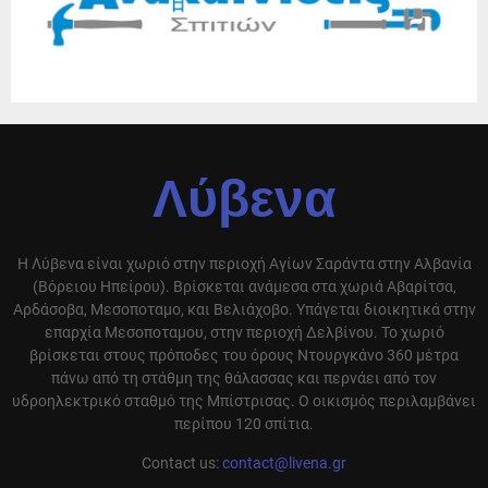
Λύβενα
Η Λύβενα είναι χωριό στην περιοχή Αγίων Σαράντα στην Αλβανία
(Βόρειου Ηπείρου). Βρίσκεται ανάμεσα στα χωριά Αβαρίτσα,
Αρδάσοβα, Μεσοποταμο, και Βελιάχοβο. Υπάγεται διοικητικά στην
επαρχία Μεσοποταμου, στην περιοχή Δελβίνου. Το χωριό
βρίσκεται στους πρόποδες του όρους Ντουργκάνο 360 μέτρα
πάνω από τη στάθμη της θάλασσας και περνάει από τον
υδροηλεκτρικό σταθμό της Μπίστρισας. Ο οικισμός περιλαμβάνει
περίπου 120 σπίτια.
Contact us:
contact@livena.gr