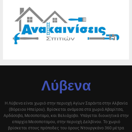
Λύβενα
Η Λύβενα είναι χωριό στην περιοχή Αγίων Σαράντα στην Αλβανία
(Βόρειου Ηπείρου). Βρίσκεται ανάμεσα στα χωριά Αβαρίτσα,
Αρδάσοβα, Μεσοποταμο, και Βελιάχοβο. Υπάγεται διοικητικά στην
επαρχία Μεσοποταμου, στην περιοχή Δελβίνου. Το χωριό
βρίσκεται στους πρόποδες του όρους Ντουργκάνο 360 μέτρα