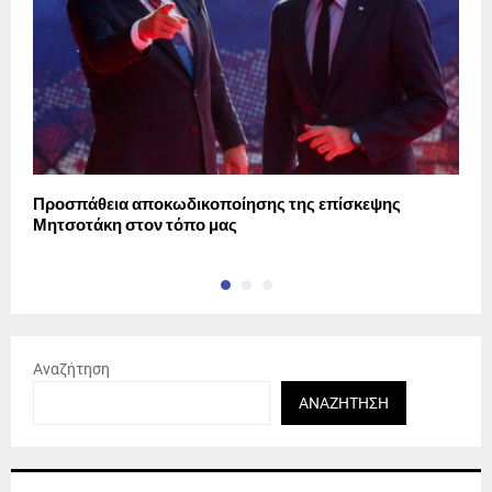
Προσπάθεια αποκωδικοποίησης της επίσκεψης
Ν
Μητσοτάκη στον τόπο μας
σ
Αναζήτηση
ΑΝΑΖΉΤΗΣΗ