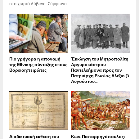
στο χωριό Λύβενα. Σύμφωνα...
Πιο γρήγορα η απονοµή
Έκκληση του Μητροπολίτη
της Εθνικής σύνταξης στους
Αργυροκάστρου
Βορειοηπειρώτες
Παντελεήμονα προς τον
Πατριάρχη Ρωσίας Αλέξιο (3
Αυγούστου...
Διαδικτυακή έκθεση του
Κων. Παπαρρηγόπουλος: