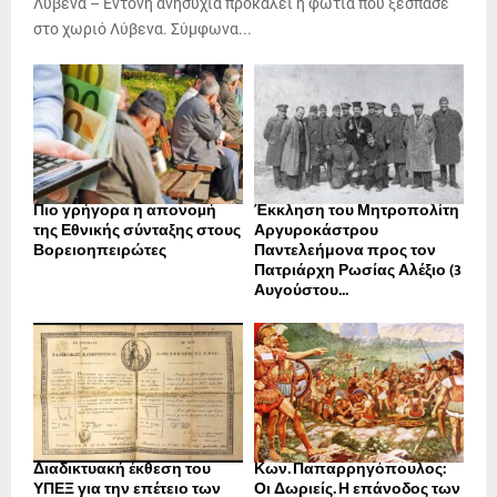
Λύβενα – Έντονη ανησυχία προκαλεί η φωτιά που ξέσπασε
στο χωριό Λύβενα. Σύμφωνα...
Πιο γρήγορα η απονοµή
Έκκληση του Μητροπολίτη
της Εθνικής σύνταξης στους
Αργυροκάστρου
Βορειοηπειρώτες
Παντελεήμονα προς τον
Πατριάρχη Ρωσίας Αλέξιο (3
Αυγούστου...
Διαδικτυακή έκθεση του
Κων. Παπαρρηγόπουλος:
ΥΠΕΞ για την επέτειο των
Οι Δωριείς. Η επάνοδος των