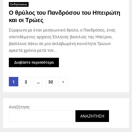
Εκδηλώσεις
Ο θρύλος του Πανδρόσου του Ηπειρώτη
και οι Τρώες
Σύμφωνα με έναν μεσαιωνικό θρύλο, ο Πανδρόσος, ένας
υποτιθέμενος αρχαίος Έλληνας βασιλιάς της Ηπείρου,
βασίλευε πάνω σε μια σκλαβωμένη κοινότητα Τρώων
αρκετά χρόνια μετά τον...
Διαβάστε περισσότερα
Σελιδοποίηση
1
2
…
32
άρθρων
Αναζήτηση
ΑΝΑΖΉΤΗΣΗ