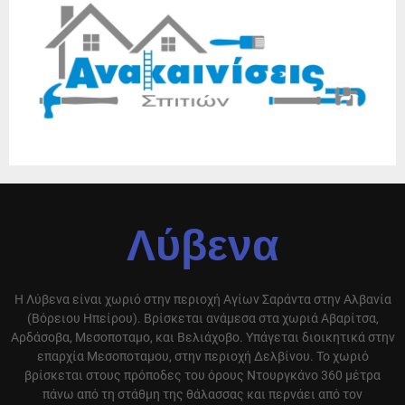
Λύβενα
Η Λύβενα είναι χωριό στην περιοχή Αγίων Σαράντα στην Αλβανία
(Βόρειου Ηπείρου). Βρίσκεται ανάμεσα στα χωριά Αβαρίτσα,
Αρδάσοβα, Μεσοποταμο, και Βελιάχοβο. Υπάγεται διοικητικά στην
επαρχία Μεσοποταμου, στην περιοχή Δελβίνου. Το χωριό
βρίσκεται στους πρόποδες του όρους Ντουργκάνο 360 μέτρα
πάνω από τη στάθμη της θάλασσας και περνάει από τον